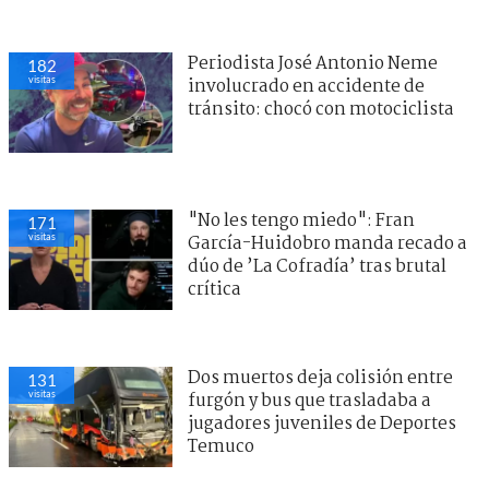
Periodista José Antonio Neme
182
visitas
involucrado en accidente de
tránsito: chocó con motociclista
"No les tengo miedo": Fran
171
visitas
García-Huidobro manda recado a
dúo de ’La Cofradía’ tras brutal
crítica
Dos muertos deja colisión entre
131
visitas
furgón y bus que trasladaba a
jugadores juveniles de Deportes
Temuco