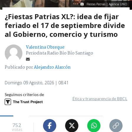
FIestas Patrias | Agencia UNO
¿Fiestas Patrias XL?: idea de fijar
feriado el 17 de septiembre divide
al Gobierno, comercio y turismo
Valentina Obreque
Periodista Radio Bío Bío Santiago
Publicado por
Alejandro Alarcón
Domingo 09 Agosto, 2026 | 08:41
Seguimos criterios de
Ética y transparencia de BBCL
752
visitas