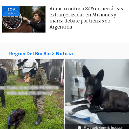
Arauco controla 80% de hectáreas
109
visitas
extranjerizadas en Misiones y
marca debate por tierras en
Argentina
Región Del Bío Bío
> Noticia
@patitasdelcerro vía Instagram