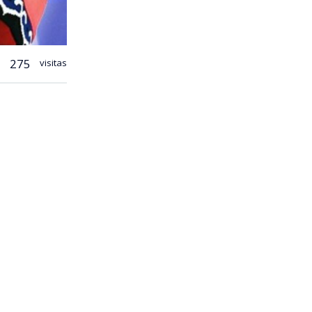
275
visitas
s asiático
petencias
ura, Deportes
ando los
s Olímpicos