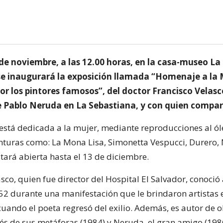
 de noviembre, a las 12.00 horas, en la casa-museo La
se inaugurará la exposición llamada “Homenaje a la 
or los pintores famosos”, del doctor Francisco Velasc
e Pablo Neruda en La Sebastiana, y con quien compart
está dedicada a la mujer, mediante reproducciones al ól
turas como: La Mona Lisa, Simonetta Vespucci, Durero, 
stará abierta hasta el 13 de diciembre.
sco, quien fue director del Hospital El Salvador, conoció
2 durante una manifestación que le brindaron artistas 
 cuando el poeta regresó del exilio. Además, es autor de
és de sus metáforas (1984) y Neruda, el gran amigo (198