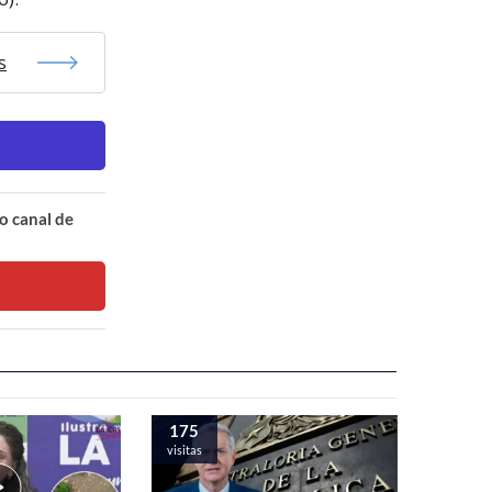
s
o canal de
175
visitas