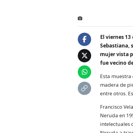
El viernes 13
Sebastiana, 
mujer vista p
fue vecino d
Esta muestra 
madera de pin
entre otros. E
Francisco Vela
Neruda en 195
intelectuales
Neruda a trav