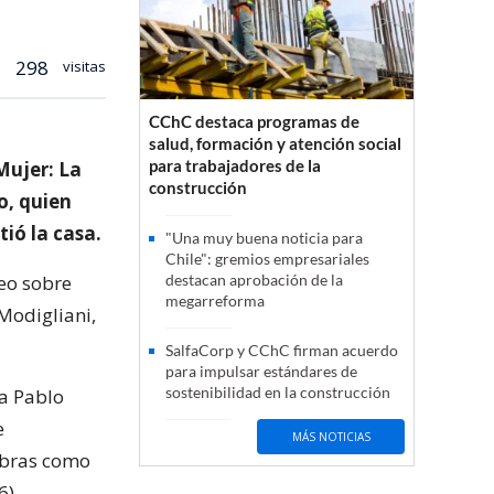
298
visitas
CChC destaca programas de
salud, formación y atención social
para trabajadores de la
Mujer: La
construcción
o, quien
ió la casa.
"Una muy buena noticia para
Chile": gremios empresariales
eo sobre
destacan aprobación de la
megarreforma
Modigliani,
SalfaCorp y CChC firman acuerdo
para impulsar estándares de
sostenibilidad en la construcción
 a Pablo
e
MÁS NOTICIAS
 obras como
6).