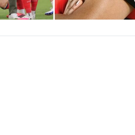
VER RESUMEN
o en
Corea del Sur
. La Federación de Fútbol (KFA) del paí
s sexuales para
sobornar a árbitros extranjeros
en com
cción no perdió partidos.
nó una investigación realizada por el Ministerio de Cult
ue fue expuesta por la cadena televisiva
JTBC
.
ecedentes,
los hechos ocurrieron entre 2011 y 2012
, cu
iente’ disputaron partidos clasificatorios para los Juego