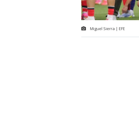
Miguel Sierra | EFE
Hay escándal
pagó servicio
donde su sele
Así lo determi
y Turismo y q
Según los ant
‘Tigres del Or