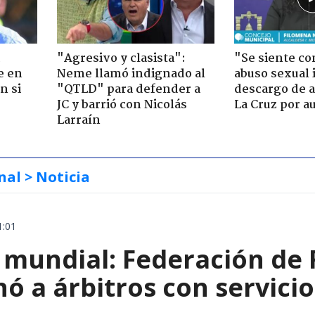
"Agresivo y clasista":
"Se siente co
e en
Neme llamó indignado al
abuso sexual i
n si
"QTLD" para defender a
descargo de a
JC y barrió con Nicolás
La Cruz por au
Larraín
nal
> Noticia
1:01
 mundial: Federación de 
ó a árbitros con servici