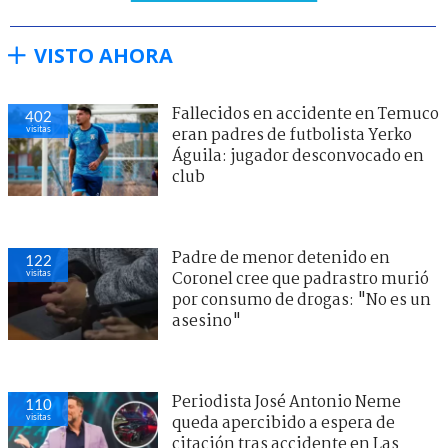
VISTO AHORA
Fallecidos en accidente en Temuco
402
visitas
eran padres de futbolista Yerko
Águila: jugador desconvocado en
club
Padre de menor detenido en
122
visitas
Coronel cree que padrastro murió
por consumo de drogas: "No es un
asesino"
Periodista José Antonio Neme
110
visitas
queda apercibido a espera de
citación tras accidente en Las