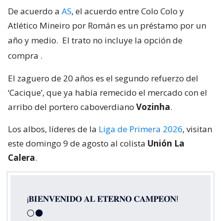
De acuerdo a
AS
, el acuerdo entre Colo Colo y
Atlético Mineiro por Román es un préstamo por un
año y medio.
El trato no incluye la opción de
compra
.
El zaguero de 20 años es el segundo refuerzo del
‘Cacique’, que ya había remecido el mercado con el
arribo del portero caboverdiano
Vozinha
.
Los albos, líderes de la
Liga de Primera 2026
, visitan
este domingo 9 de agosto al colista
Unión La
Calera
.
¡𝐁𝐈𝐄𝐍𝐕𝐄𝐍𝐈𝐃𝐎 𝐀𝐋 𝐄𝐓𝐄𝐑𝐍𝐎 𝐂𝐀𝐌𝐏𝐄𝐎́𝐍!
⚪⚫