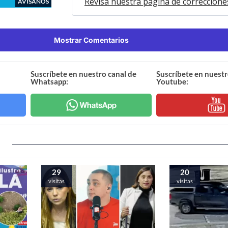
Revisa nuestra página de correccione
AVÍSANOS
Mostrar Comentarios
Suscríbete en nuestro canal de
Suscríbete en nuestr
Whatsapp:
Youtube:
29
20
visitas
visitas