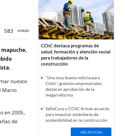
583
visitas
CChC destaca programas de
os mapuche,
salud, formación y atención social
para trabajadores de la
ebido
construcción
ista.
"Una muy buena noticia para
sumar nuevos
Chile": gremios empresariales
l Mario
destacan aprobación de la
megarreforma
SalfaCorp y CChC firman acuerdo
co en 2005,
para impulsar estándares de
sostenibilidad en la construcción
bañas de
MÁS NOTICIAS