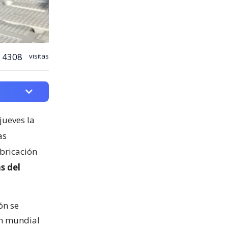
4308
visitas
jueves la
as
abricación
s del
ón se
ón mundial