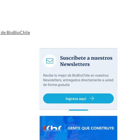
a de BioBioChile