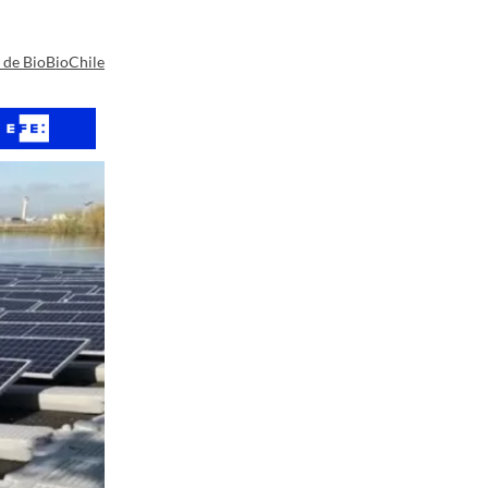
a de BioBioChile