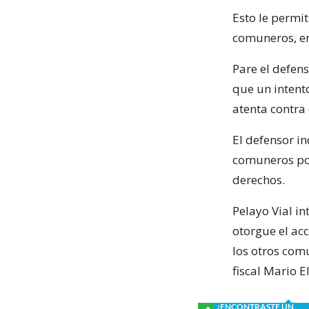
Esto le permit
comuneros, ent
Pare el defen
que un intento
atenta contra
El defensor i
comuneros pod
derechos.
Pelayo Vial i
otorgue el acc
los otros comu
fiscal Mario E
¿ENCONTRASTE UN