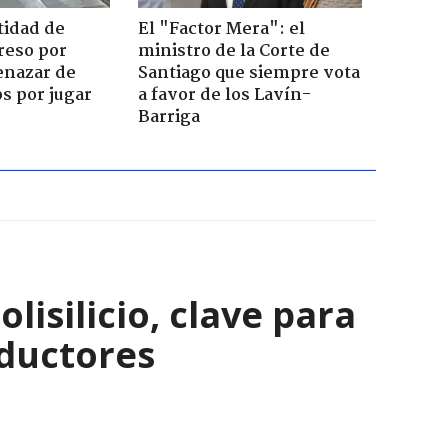
tidad de
El "Factor Mera": el
reso por
ministro de la Corte de
enazar de
Santiago que siempre vota
s por jugar
a favor de los Lavín-
Barriga
isilicio, clave para
nductores