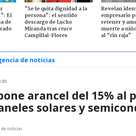
ir
"Se le quita dignidad a la
Revelan iden
": El
persona": el sentido
empresario p
sa de
descargo de Lucho
retener y am
trado
Miranda tras cruce
muerte a niño
Campillai-Flores
al "rin raja"
gencia de noticias
1:05
ne arancel del 15% al pol
paneles solares y semico
 de noticias