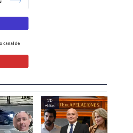
s
o canal de
20
visitas