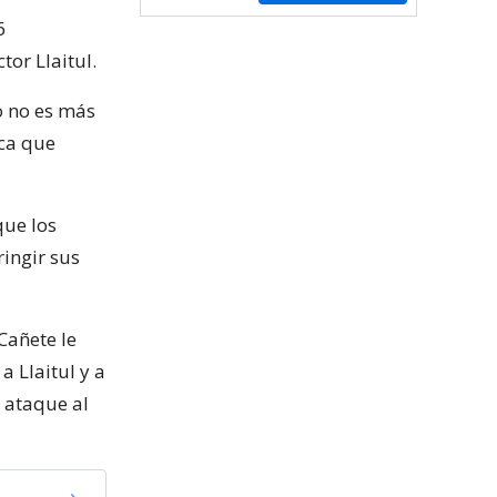
6
tor Llaitul.
o no es más
ica que
que los
ingir sus
Cañete le
a Llaitul y a
l ataque al