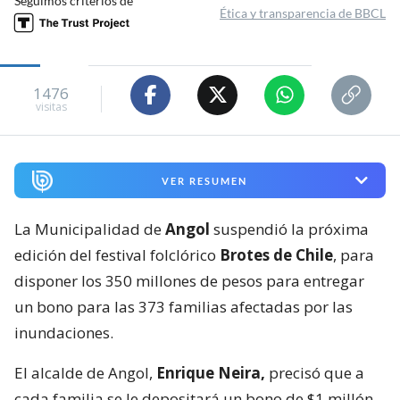
Seguimos criterios de
Ética y transparencia de BBCL
1476
visitas
VER RESUMEN
La Municipalidad de
Angol
suspendió la próxima
edición del festival folclórico
Brotes de Chile
, para
disponer los 350 millones de pesos para entregar
un bono para las 373 familias afectadas por las
inundaciones.
El alcalde de Angol,
Enrique Neira,
precisó que a
cada familia se le depositará un bono de $1 millón