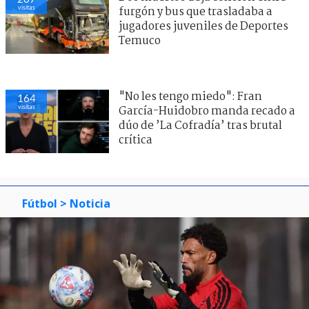
visitas
furgón y bus que trasladaba a
jugadores juveniles de Deportes
Temuco
"No les tengo miedo": Fran
164
visitas
García-Huidobro manda recado a
dúo de ’La Cofradía’ tras brutal
crítica
Fútbol
> Noticia