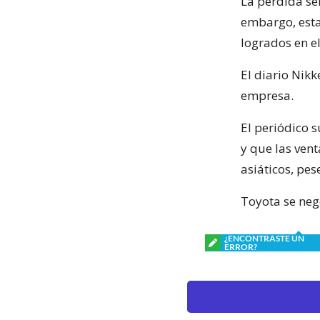
La pérdida se
embargo, esta
logrados en e
El diario Nikk
empresa.
El periódico 
y que las ven
asiáticos, pe
Toyota se neg
¿ENCONTRASTE UN
ERROR?