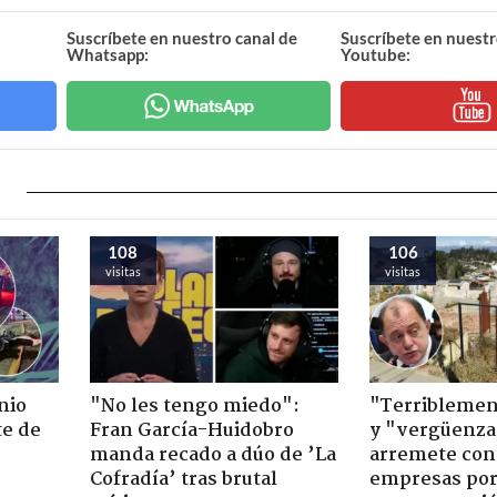
Suscríbete en nuestro canal de
Suscríbete en nuestr
Whatsapp:
Youtube:
108
106
visitas
visitas
nio
"No les tengo miedo":
"Terriblemen
te de
Fran García-Huidobro
y "vergüenza
manda recado a dúo de ’La
arremete con
Cofradía’ tras brutal
empresas po