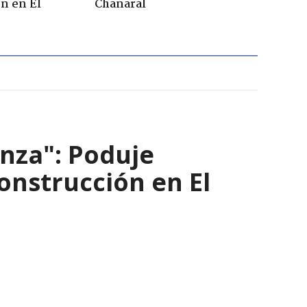
n en El
Chañaral
nza": Poduje
nstrucción en El