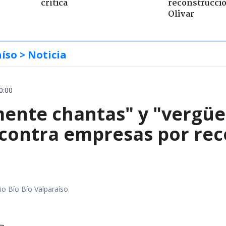
crítica
reconstrucció
Olivar
aíso
> Noticia
0:00
mente chantas" y "vergüe
contra empresas por reco
io Bío Bío Valparaíso
a