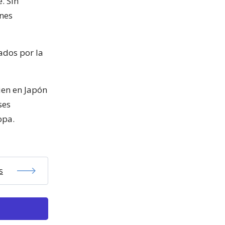
. Sin
enes
rados por la
ien en Japón
ses
opa.
s