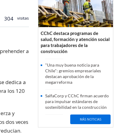
304
visitas
CChC destaca programas de
salud, formación y atención social
para trabajadores de la
aprehender a
construcción
"Una muy buena noticia para
Chile": gremios empresariales
destacan aprobación de la
se dedica a
megarreforma
ra los 120
SalfaCorp y CChC firman acuerdo
para impulsar estándares de
sostenibilidad en la construcción
uerza y
MÁS NOTICIAS
os dos veces
reducían.