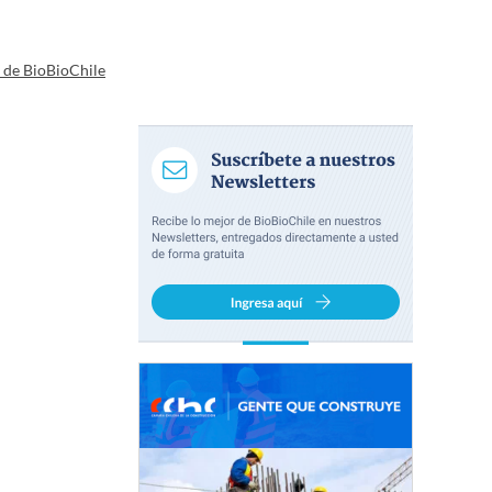
a de BioBioChile