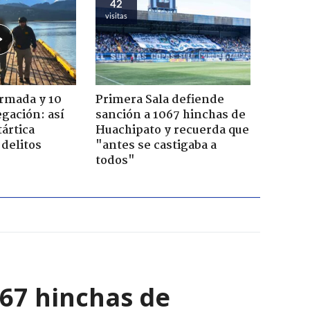
42
visitas
Armada y 10
Primera Sala defiende
gación: así
sanción a 1067 hinchas de
tártica
Huachipato y recuerda que
delitos
"antes se castigaba a
todos"
067 hinchas de