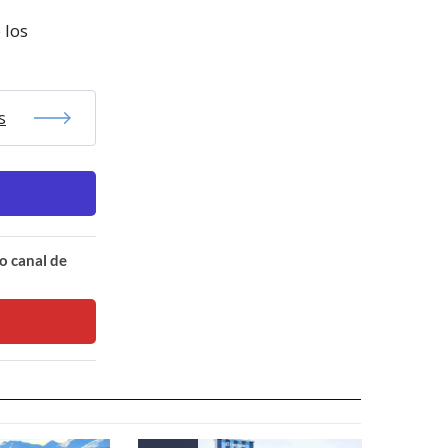
 los
s
o canal de