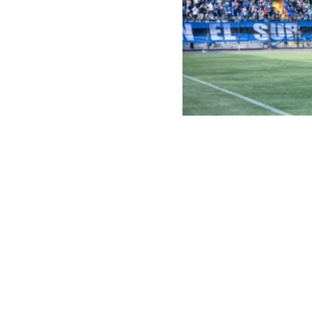
Captura | Huachipato Ofic
La
Primera Sa
interpuesta a
contra Cobresa
Recordemos qu
precisamente a