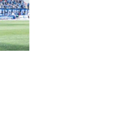
831
visitas
anción
r al duelo
bogado,
ropio club y