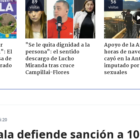
89
56
visitas
visitas
ir
"Se le quita dignidad a la
Apoyo de la 
": El
persona": el sentido
horas de nave
sa de
descargo de Lucho
cayó en la An
trado
Miranda tras cruce
imputado por 
Campillai-Flores
sexuales
6:20
ala defiende sanción a 1