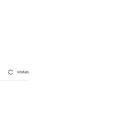
443
visitas
 definido el
 a horas de
el