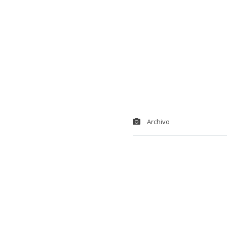
Archivo
Las Diablas
,
horizonte par
tomar el vuelo