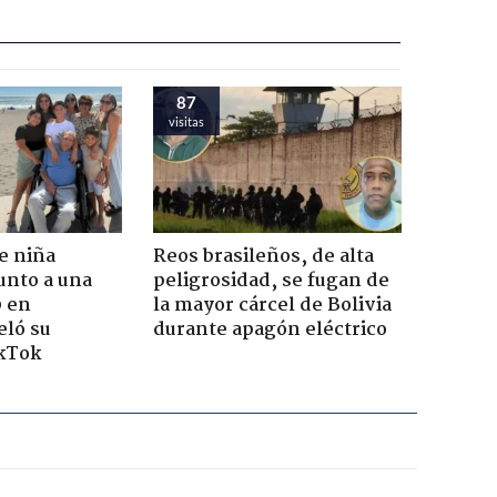
87
visitas
e niña
Reos brasileños, de alta
unto a una
peligrosidad, se fugan de
0 en
la mayor cárcel de Bolivia
eló su
durante apagón eléctrico
ikTok