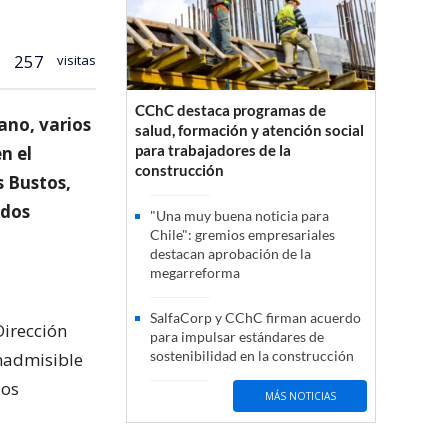
257
visitas
CChC destaca programas de
ano, varios
salud, formación y atención social
para trabajadores de la
n el
construcción
s Bustos,
ados
"Una muy buena noticia para
Chile": gremios empresariales
destacan aprobación de la
megarreforma
SalfaCorp y CChC firman acuerdo
Dirección
para impulsar estándares de
sostenibilidad en la construcción
inadmisible
los
MÁS NOTICIAS