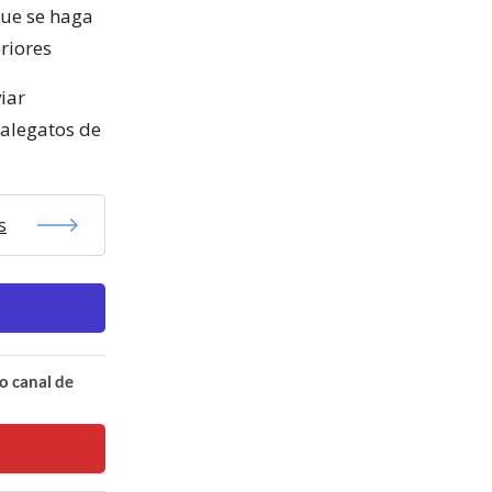
que se haga
eriores
iar
 alegatos de
s
o canal de