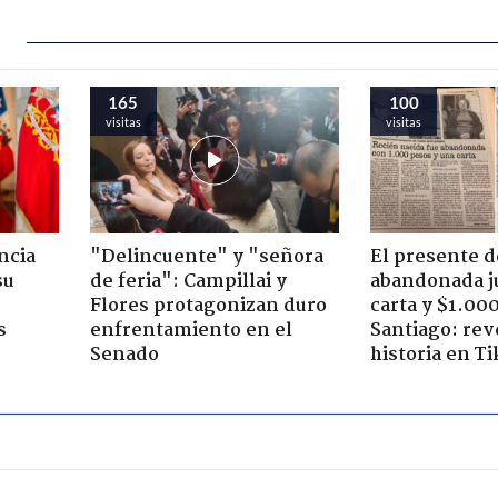
165
100
visitas
visitas
ncia
"Delincuente" y "señora
El presente d
su
de feria": Campillai y
abandonada j
Flores protagonizan duro
carta y $1.00
s
enfrentamiento en el
Santiago: rev
Senado
historia en T