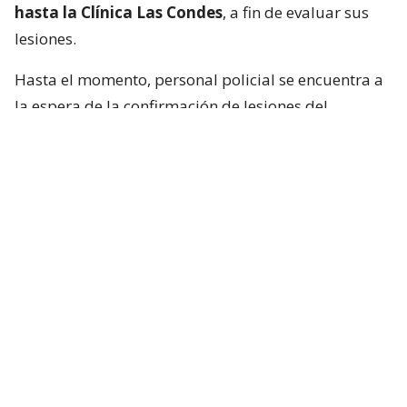
hasta la Clínica Las Condes
, a fin de evaluar sus
lesiones.
Hasta el momento, personal policial se encuentra a
la espera de la confirmación de lesiones del
conductor de la motocicleta, así como las
instrucciones de fiscalía.
Francisca García-Huidobro habló con
el periodista
En medio del programa de Chilevisión,
Francisca
García-Huidobro mencionó que habló
directamente con el periodista. “Él está bien,
está con su mamá, está con Juan Pablo
González, quien es su productor ejecutivo del