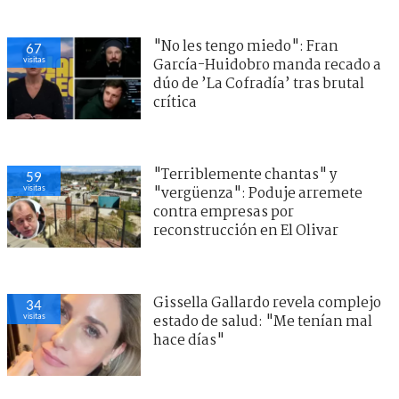
"No les tengo miedo": Fran
67
visitas
García-Huidobro manda recado a
dúo de ’La Cofradía’ tras brutal
crítica
"Terriblemente chantas" y
59
visitas
"vergüenza": Poduje arremete
contra empresas por
reconstrucción en El Olivar
Gissella Gallardo revela complejo
34
visitas
estado de salud: "Me tenían mal
hace días"