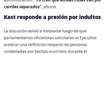
carriles separados”,
afirmó.
Kast responde a presión por indultos
La discusión volvió a instalarse luego de que
parlamentarios oficialistas solicitaran al Ejecutivo
acelerar una definición respecto de personas
condenadas por hechos ocurridos durante el
estallido social, particularmente uniformados.
Incluso, si bien en el oficialismo no existía una
expectativa real de que el presidente anunciara algo
al respecto durante su última cadena nacional,
tanto Republicanos como el Partido Nacional
Libertario esperaban, al menos, una señal política
sobre la materia. Pero eso no ocurrió.