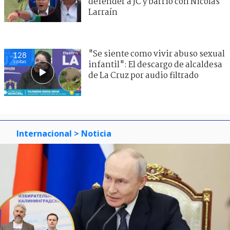
defender a JC y barrió con Nicolás
Larraín
"Se siente como vivir abuso sexual
128
visitas
infantil": El descargo de alcaldesa
de La Cruz por audio filtrado
Internacional
> Noticia