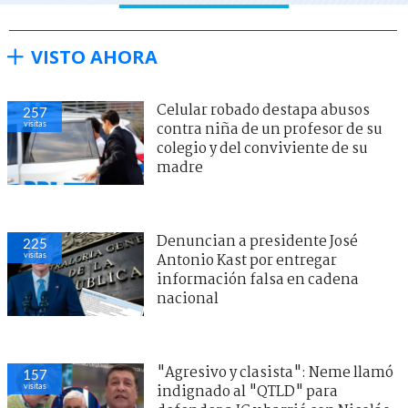
VISTO AHORA
Celular robado destapa abusos
257
visitas
contra niña de un profesor de su
colegio y del conviviente de su
madre
Denuncian a presidente José
225
visitas
Antonio Kast por entregar
información falsa en cadena
nacional
"Agresivo y clasista": Neme llamó
157
visitas
indignado al "QTLD" para