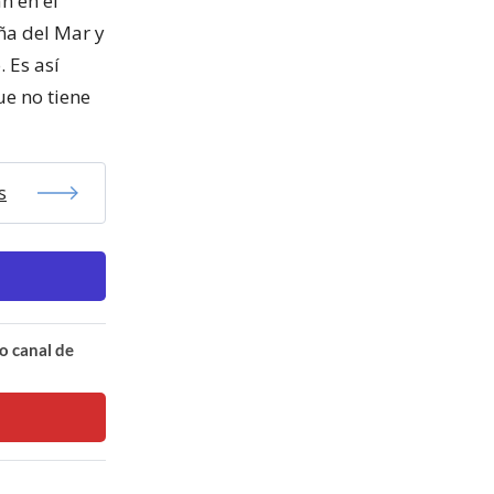
n en el
ña del Mar y
 Es así
ue no tiene
s
o canal de