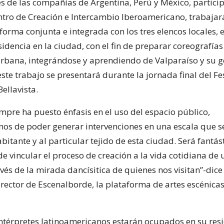
es de las compañías de Argentina, Perú y México, partici
tro de Creación e Intercambio Iberoamericano, trabaja
forma conjunta e integrada con los tres elencos locales, 
idencia en la ciudad, con el fin de preparar coreografías
urbana, integrándose y aprendiendo de Valparaíso y su ge
ste trabajo se presentará durante la jornada final del Fes
ellavista.
iempre ha puesto énfasis en el uso del espacio público,
s de poder generar intervenciones en una escala que se
bitante y al particular tejido de esta ciudad. Será fantás
e vincular el proceso de creación a la vida cotidiana de
ravés de la mirada dancísitica de quienes nos visitan”-dice
irector de Escenalborde, la plataforma de artes escénicas
intérpretes latinoamericanos estarán ocupados en su res