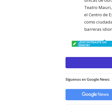
únicas de obra
Teatro Mauri,
el Centro de E
como ciudadan
barreras idio
¿ENCONTRASTE UN
ERROR?
Síguenos en Google News: