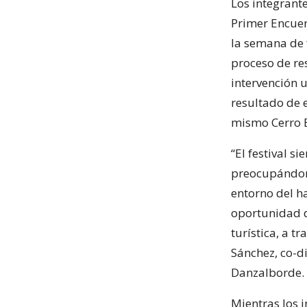
Los integrant
Primer Encuen
la semana de 
proceso de res
intervención 
resultado de e
mismo Cerro B
“El festival s
preocupándono
entorno del ha
oportunidad d
turística, a t
Sánchez, co-d
Danzalborde.
Mientras los 