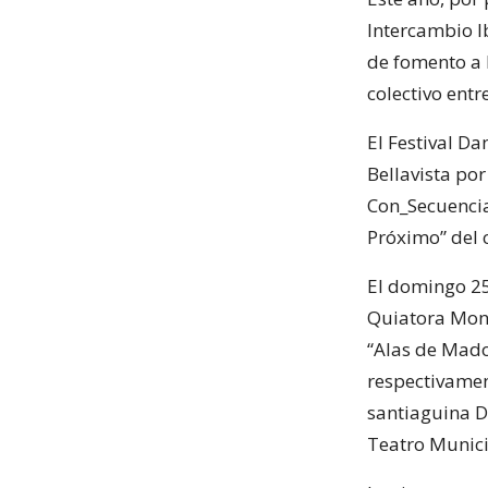
Intercambio I
de fomento a 
colectivo entr
El Festival D
Bellavista po
Con_Secuencia
Próximo” del c
El domingo 25
Quiatora Mono
“Alas de Mado
respectivamen
santiaguina D
Teatro Munici