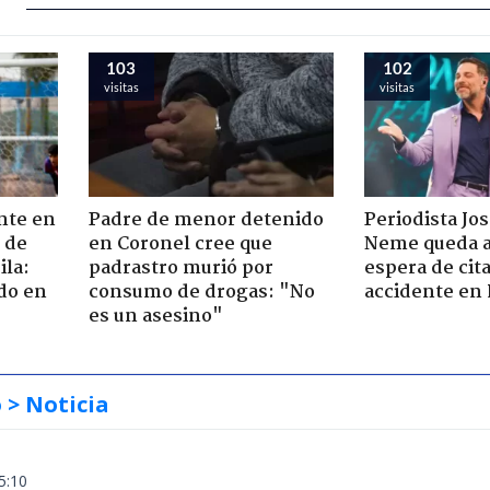
103
102
visitas
visitas
nte en
Padre de menor detenido
Periodista Jo
 de
en Coronel cree que
Neme queda a
ila:
padrastro murió por
espera de cit
do en
consumo de drogas: "No
accidente en
es un asesino"
o
> Noticia
5:10