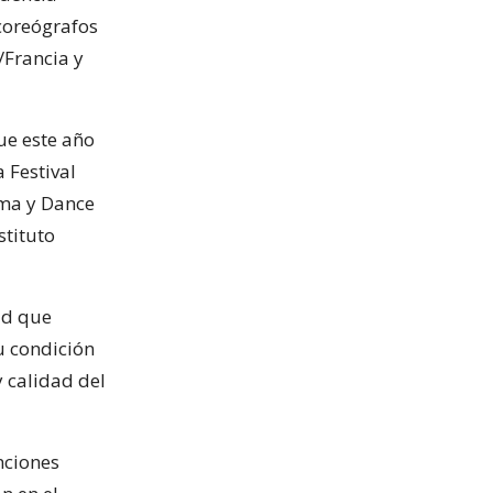
 coreógrafos
/Francia y
ue este año
a Festival
ema y Dance
stituto
ad que
u condición
y calidad del
nciones