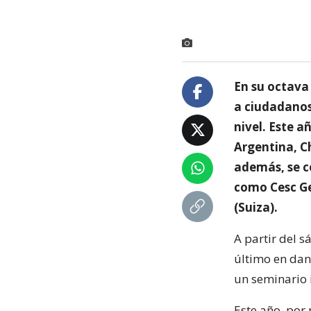
En su octava 
a ciudadanos
nivel. Este a
Argentina, Ch
además, se c
como Cesc Ge
(Suiza).
A partir del 
último en dan
un seminario i
Este año, por