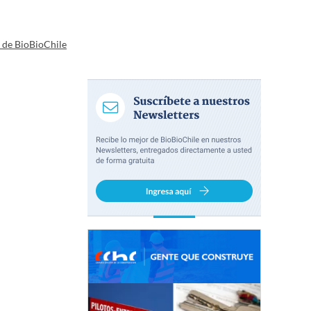
a de BioBioChile