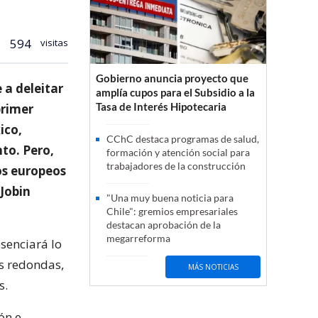
594
visitas
Gobierno anuncia proyecto que
 a deleitar
amplía cupos para el Subsidio a la
Tasa de Interés Hipotecaria
primer
ico,
CChC destaca programas de salud,
nto. Pero,
formación y atención social para
trabajadores de la construcción
os europeos
Jobin
"Una muy buena noticia para
Chile": gremios empresariales
destacan aprobación de la
megarreforma
senciará lo
s redondas,
MÁS NOTICIAS
s.
ón e