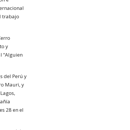
ernacional
l trabajo
Cerro
to y
l “Alguien
s del Perú y
ro Mauri, y
 Lagos,
pañía
s 28 en el