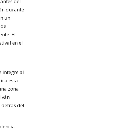
pantes del
rán durante
en un
 de
nte. El
tival en el
 integre al
tica esta
 una zona
 Iván
 detrás del
idencia