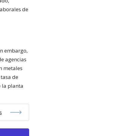
ado,
laborales de
in embargo,
 de agencias
ón metales
 tasa de
 la planta
s