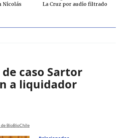
n Nicolás
La Cruz por audio filtrado
s de caso Sartor
n a liquidador
a de BioBioChile
Relacionados