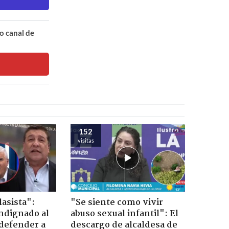
o canal de
152
visitas
lasista":
"Se siente como vivir
ndignado al
abuso sexual infantil": El
defender a
descargo de alcaldesa de