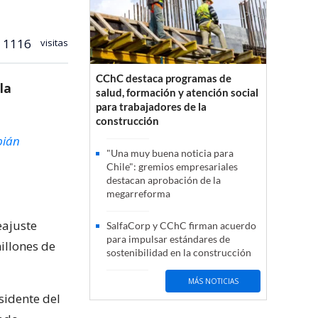
1116
visitas
CChC destaca programas de
la
salud, formación y atención social
para trabajadores de la
construcción
bián
"Una muy buena noticia para
Chile": gremios empresariales
destacan aprobación de la
megarreforma
eajuste
SalfaCorp y CChC firman acuerdo
para impulsar estándares de
illones de
sostenibilidad en la construcción
MÁS NOTICIAS
sidente del