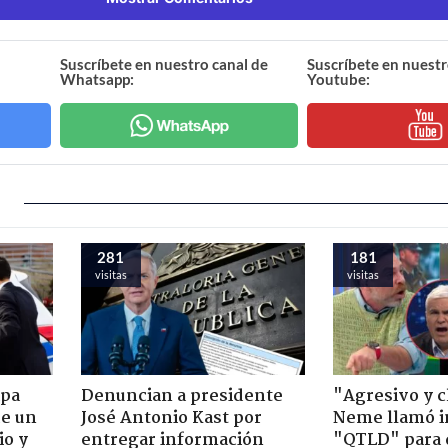
Suscríbete en nuestro canal de
Suscríbete en nuestr
Whatsapp:
Youtube:
281
181
visitas
visitas
apa
Denuncian a presidente
"Agresivo y c
de un
José Antonio Kast por
Neme llamó i
io y
entregar información
"QTLD" para 