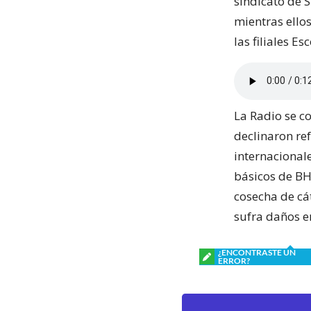
sindicato de 
mientras ello
las filiales E
La Radio se c
declinaron ref
internacionale
básicos de BH
cosecha de cá
sufra daños en
¿ENCONTRASTE UN
ERROR?