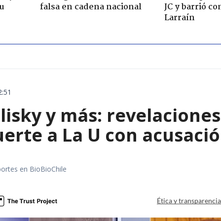
su
falsa en cadena nacional
JC y barrió co
Larraín
2:51
blisky y más: revelacione
erte a La U con acusació
portes en BioBioChile
Ética y transparenci