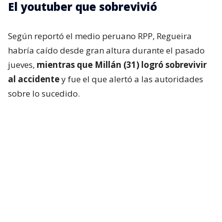
El youtuber que sobrevivió
Según reportó el medio peruano RPP, Regueira
habría caído desde gran altura durante el pasado
jueves,
mientras que Millán (31) logró sobrevivir
al accidente
y fue el que alertó a las autoridades
sobre lo sucedido.
En una primera publicación, el montañista escribió:
“Andrés, gracias por tu compañía durante el viaje a
la Cordillera Blanca. Espero encuentres el descanso
entre las altas costumbres más bellas”.
Asimismo, envió sus condolencias a la familia de su
amigo fallecido y que espera que encuentren
consuelo en que “fue inmensamente feliz haciendo