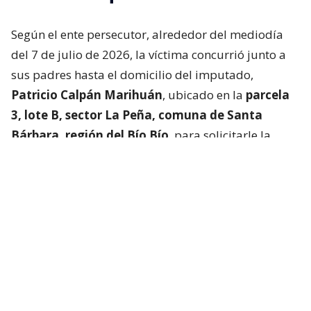
Según el ente persecutor, alrededor del mediodía
del 7 de julio de 2026, la víctima concurrió junto a
sus padres hasta el domicilio del imputado,
Patricio Calpán Marihuán
, ubicado en la
parcela
3, lote B, sector La Peña, comuna de Santa
Bárbara, región del Bío Bío
, para solicitarle la
devolución de una motosierra que le habían
prestado.
El imputado aceptó entregar la especie,
bajo la
condición de que la víctima se quedara a
conversar a solas con él.
Lo que fue aceptado por
la joven.
Tras entregar la motosierra a los padres, el