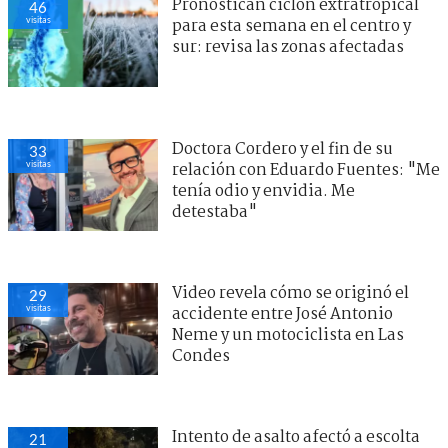
Pronostican ciclón extratropical
46
visitas
para esta semana en el centro y
sur: revisa las zonas afectadas
Doctora Cordero y el fin de su
33
visitas
relación con Eduardo Fuentes: "Me
tenía odio y envidia. Me
detestaba"
Video revela cómo se originó el
29
visitas
accidente entre José Antonio
Neme y un motociclista en Las
Condes
Intento de asalto afectó a escolta
21