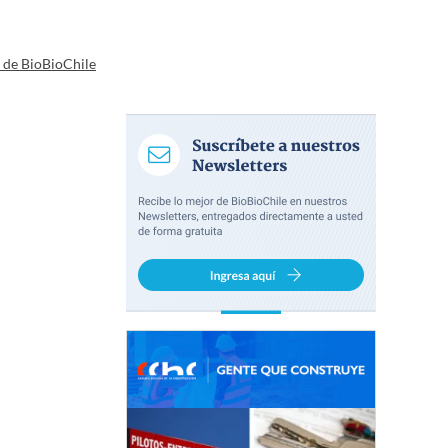
a de BioBioChile