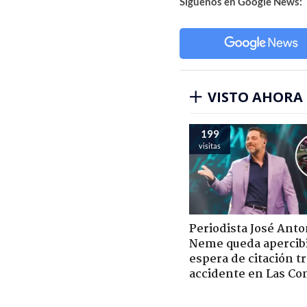
Síguenos en Google News:
VISTO AHORA
199
visitas
Periodista José Anto
Neme queda apercib
espera de citación t
accidente en Las Co