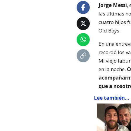
Jorge Messi
,
las últimas h
cuatro hijos f
Old Boys.
En una entrevi
recordó los va
Mi viejo labur
en la noche.
C
acompañarme a
que a nosotr
Lee también...