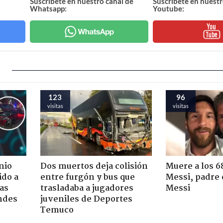
Suscríbete en nuestro canal de
Suscríbete en nuestr
Whatsapp:
Youtube:
123
96
visitas
visitas
nio
Dos muertos deja colisión
Muere a los 6
ido a
entre furgón y bus que
Messi, padre 
ras
trasladaba a jugadores
Messi
ndes
juveniles de Deportes
Temuco