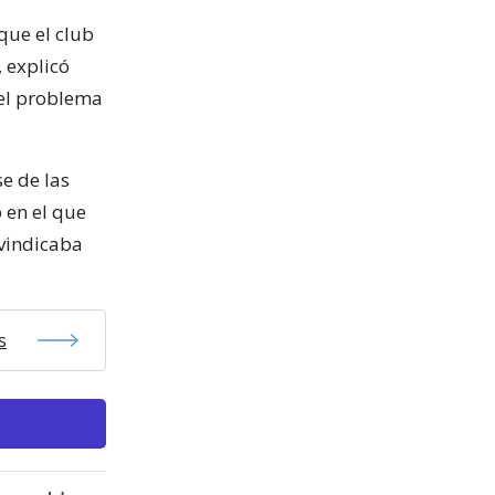
que el club
 explicó
el problema
e de las
 en el que
ivindicaba
s