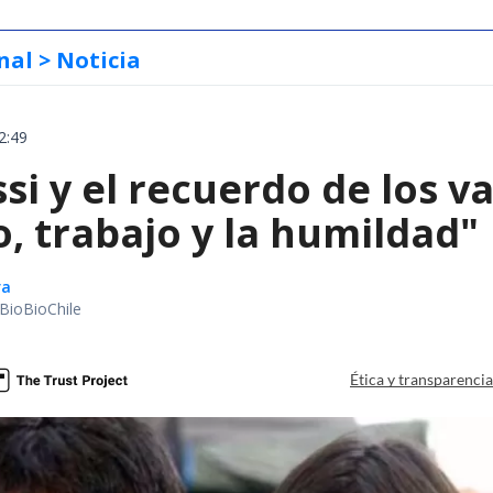
nal
> Noticia
2:49
si y el recuerdo de los v
o, trabajo y la humildad"
ra
BioBioChile
Ética y transparenci