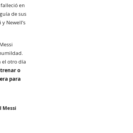
falleció en
guía de sus
 y Newell’s
 Messi
a humildad.
 el otro día
trenar o
 era para
l Messi