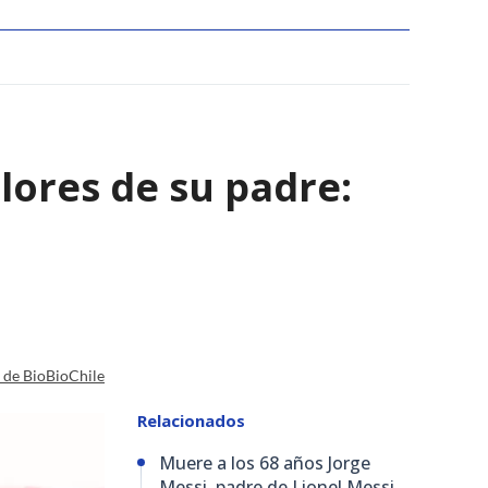
alores de su padre:
a de BioBioChile
Relacionados
Muere a los 68 años Jorge
Messi, padre de Lionel Messi