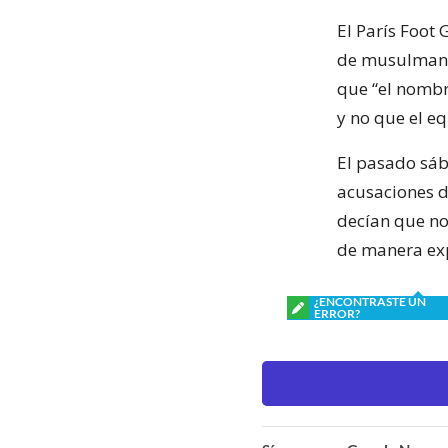
El París Foot
de musulmanes
que “el nombr
y no que el e
El pasado sáb
acusaciones 
decían que no
de manera exp
¿ENCONTRASTE UN
ERROR?