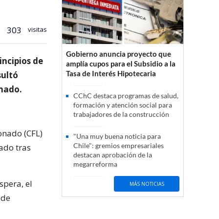
303
visitas
Gobierno anuncia proyecto que
incipios de
amplía cupos para el Subsidio a la
Tasa de Interés Hipotecaria
sultó
onado.
CChC destaca programas de salud,
formación y atención social para
trabajadores de la construcción
onado (CFL)
"Una muy buena noticia para
Chile": gremios empresariales
ado tras
destacan aprobación de la
megarreforma
spera, el
MÁS NOTICIAS
 de