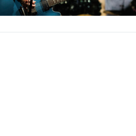
VER RESUMEN
agendó su regreso a Chile. La banda liderada por
Dave 
 cuarta vez en el país en el marco de la gira ‘Take Cover 
ó programada para el próximo 28 de febrero en el Parq
n las bandas chilenas
Adelaida y Aurora Voraz
como tel
Luz para las Army: Ministerio del Deporte autor
Estadio Nacional para show de BTS en Chile