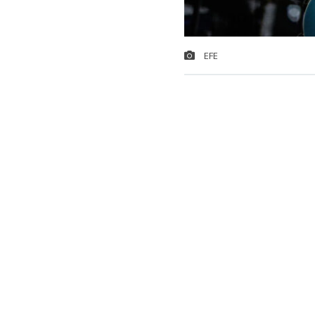
EFE
Foo Fighters
presentará por
La fecha qued
Nacional
, co
Lee también...