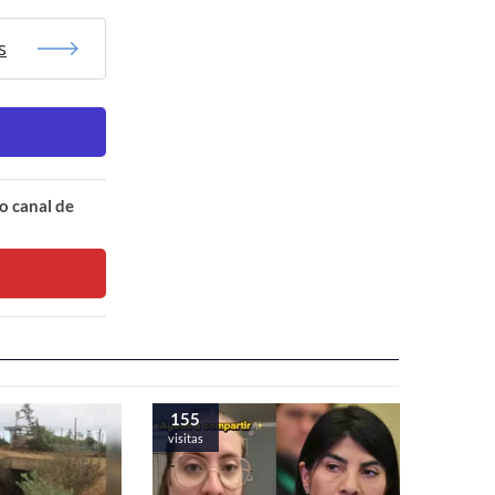
s
o canal de
155
visitas