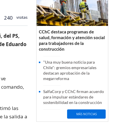
240
visitas
CChC destaca programas de
, del PS,
salud, formación y atención social
para trabajadores de la
 de Eduardo
construcción
"Una muy buena noticia para
Chile": gremios empresariales
destacan aprobación de la
 ve
megarreforma
l comando,
SalfaCorp y CChC firman acuerdo
para impulsar estándares de
sostenibilidad en la construcción
stimó las
MÁS NOTICIAS
e la salida a