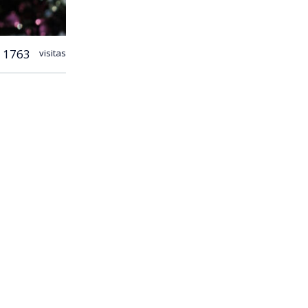
1763
visitas
Grohl
se
Tour’.
ue Estadio
oneros.
iza el