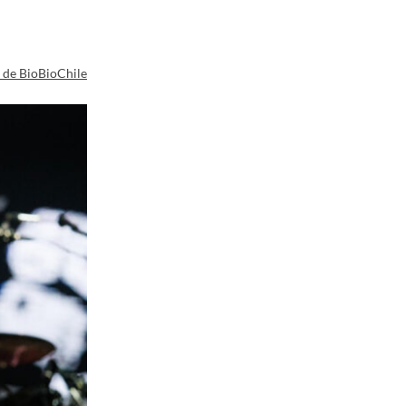
a de BioBioChile