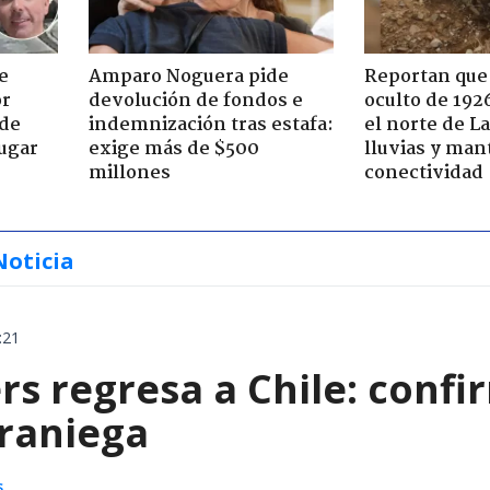
e
Amparo Noguera pide
Reportan que
or
devolución de fondos e
oculto de 192
 de
indemnización tras estafa:
el norte de L
jugar
exige más de $500
lluvias y man
millones
conectividad
Noticia
:21
rs regresa a Chile: confi
eraniega
s