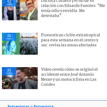
Doctora Cordero y el fin de su
42
visitas
relación con Eduardo Fuentes: "Me
tenía odio y envidia. Me
detestaba"
Pronostican ciclón extratropical
38
visitas
para esta semana en el centro y
sur: revisa las zonas afectadas
Video revela cómo se originó el
32
visitas
accidente entre José Antonio
Neme y un motociclista en Las
Condes
Entrevistas
> Entrevista