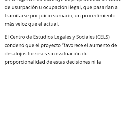
de usurpación u ocupación ilegal, que pasarían a
tramitarse por juicio sumario, un procedimiento
más veloz que el actual.
El Centro de Estudios Legales y Sociales (CELS)
condenó que el proyecto “favorece el aumento de
desalojos forzosos sin evaluación de
proporcionalidad de estas decisiones ni la
búsqueda de alternativas habitacionales para las
familias en situación de vulnerabilidad” en un
contexto de crisis económica, con amplias
dificultades para pagar el alquiler de las viviendas.
El senador kirchnerista Mariano Recalde afeó al
Gobierno que, “bajo la excusa de defender la
propiedad privada de los ocupas y los usurpadores,