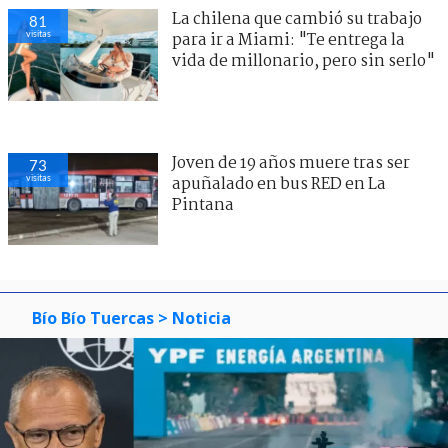
La chilena que cambió su trabajo
81
visitas
para ir a Miami: "Te entrega la
vida de millonario, pero sin serlo"
Joven de 19 años muere tras ser
73
visitas
apuñalado en bus RED en La
Pintana
Bío Bío Tuercas
> Noticia