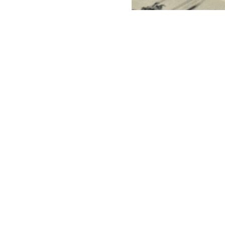
ARCHIVO | Agencia UNO | 
Este viernes e
del Minister
reconstrucci
En ese context
empresas cuest
peritajes espe
sector El Oliva
Los dichos de
de la cartera 