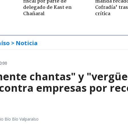
fiscal por parte de
manda recado
delegado de Kast en
Cofradía’ tras
Chañaral
crítica
aíso
> Noticia
0:00
mente chantas" y "vergüe
contra empresas por reco
io Bío Bío Valparaíso