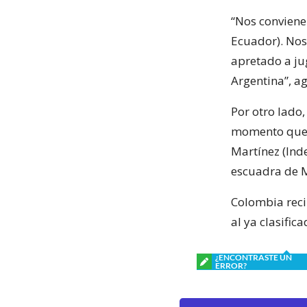
“Nos conviene
Ecuador). Nos
apretado a ju
Argentina”, a
Por otro lado,
momento que v
Martínez (Inde
escuadra de M
Colombia reci
al ya clasifi
¿ENCONTRASTE UN
ERROR?