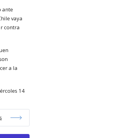
 ante
Chile vaya
r contra
buen
kson
cer a la
iércoles 14
s