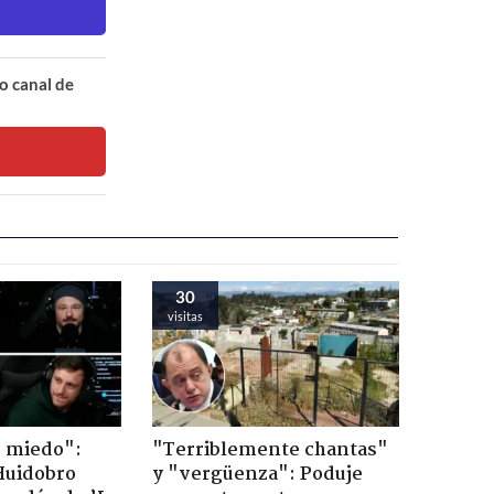
o canal de
30
visitas
o miedo":
"Terriblemente chantas"
Huidobro
y "vergüenza": Poduje