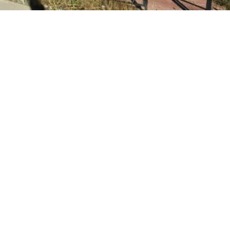
2
Edición BBCL
VER RESUMEN
l
ministro Iván Poduje realizó su primera cuenta públ
io de Vivienda y Urbanismo
, instancia donde
se volvió a
ón de Viña del Mar tras el megaincendio de 2024
.
o, y sin dar nombres, el jefe del Minvu calificó como “cha
ionadas por la reconstrucción. Todo, a días del inicio d
cializados en las viviendas de la constructora San Sebast
r.
l jefe del Minvu se enmarcaron en su primera cuenta púb
de Vivienda, instancia llevada a cabo en el gimnasio mun