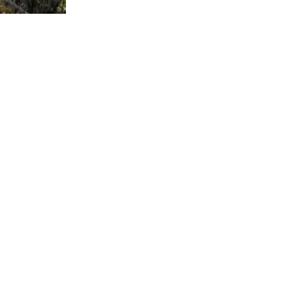
2.097
visitas
ica a cargo
 referir a la
ntas” a las
e los
ián en el
lica a cargo
icipal de