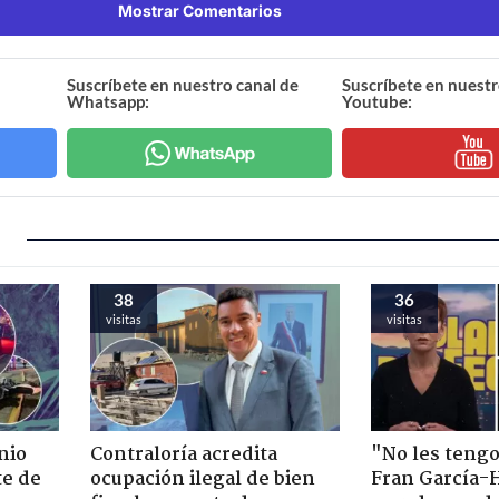
Mostrar Comentarios
Suscríbete en nuestro canal de
Suscríbete en nuestr
Whatsapp:
Youtube:
38
36
visitas
visitas
nio
Contraloría acredita
"No les teng
te de
ocupación ilegal de bien
Fran García-