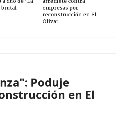
 a dúo de ’La
arremete contra
 brutal
empresas por
reconstrucción en El
Olivar
nza": Poduje
nstrucción en El