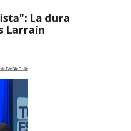
ista": La dura
s Larraín
a de BioBioChile