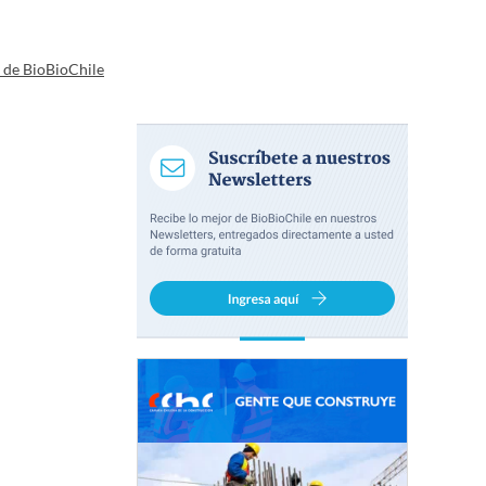
a de BioBioChile