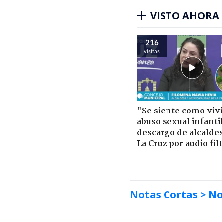
VISTO AHORA
216
visitas
"Se siente como viv
abuso sexual infantil
descargo de alcalde
La Cruz por audio fil
Notas Cortas
> No