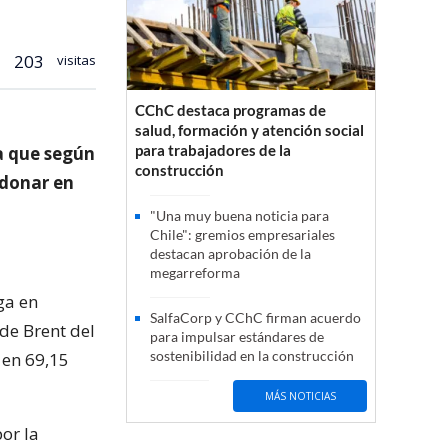
203
visitas
CChC destaca programas de
salud, formación y atención social
para trabajadores de la
sa que según
construcción
ndonar en
"Una muy buena noticia para
Chile": gremios empresariales
destacan aprobación de la
megarreforma
ga en
SalfaCorp y CChC firman acuerdo
de Brent del
para impulsar estándares de
sostenibilidad en la construcción
 en 69,15
MÁS NOTICIAS
or la