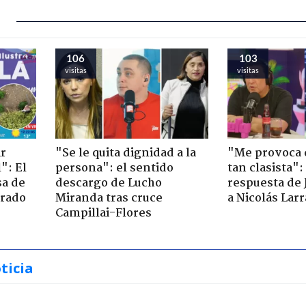
106
103
visitas
visitas
ir
"Se le quita dignidad a la
"Me provoca 
": El
persona": el sentido
tan clasista":
sa de
descargo de Lucho
respuesta de 
trado
Miranda tras cruce
a Nicolás Lar
Campillai-Flores
ticia