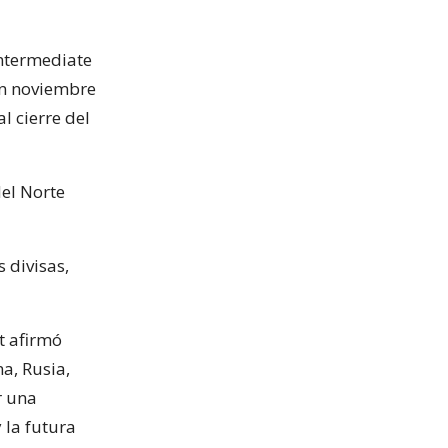
Intermediate
en noviembre
l cierre del
del Norte
 divisas,
t afirmó
a, Rusia,
r una
 la futura