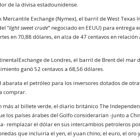
lor de la divisa estadounidense.
k Mercantile Exchange (Nymex), el barril de West Texas 
el “
light sweet crude
” negociado en EEUU) para entrega 
tes en 70,88 dólares, en alza de 47 centavos en relación a
tinentalExchange de Londres, el barril de Brent del mar 
cimiento ganó 52 centavos a 68,56 dólares.
 abarata el petróleo para los inversores dotados de otras
a comprar.
 más al billete verde, el diario británico The Independen
e los países árabes del Golfo considerarían -junto a Chin
ia- remplazar el dólar en sus intercambios petroleros po
edas que incluiría el yen, el yuan chino, el euro, el oro y