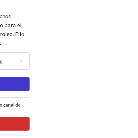
uchos
o para el
róleo. Ello
.
s
o canal de