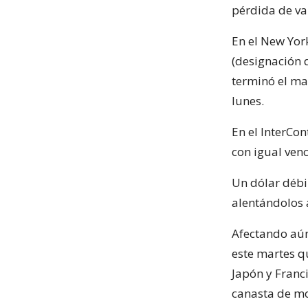
pérdida de va
En el New Yor
(designación d
terminó el mar
lunes.
En el InterCon
con igual ven
Un dólar débil
alentándolos 
Afectando aún
este martes qu
Japón y Franc
canasta de mon