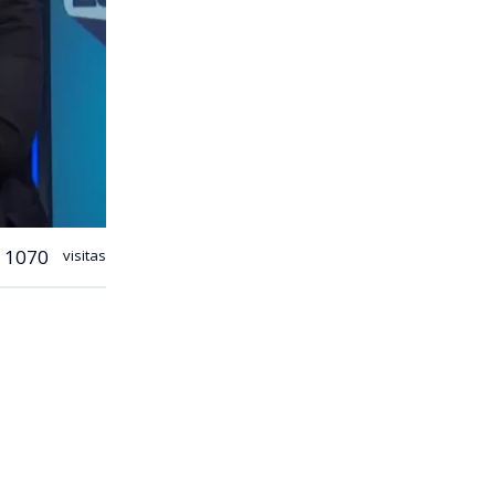
1070
visitas
mientos
 televisión
l símbolo de
que tenemos