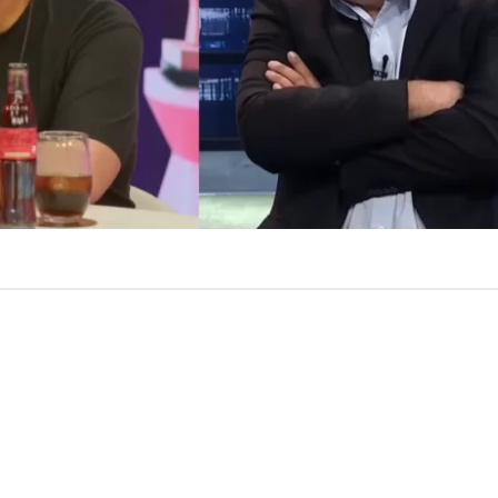
ulio César Rodríguez salió a responder los cuestiona
hizo Nicolás Larraín en su contra,
cuando afirmó que la
a “muy rasca” y que él era emblema de todo eso.
 que la televisión está muy rasca, no puede ser que e
 sea Julio César Rodríguez (…) Esta poronga de tele 