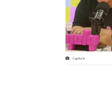
Captura
El animador
J
públicos que 
chilena estab
“Quería decir
la televisión