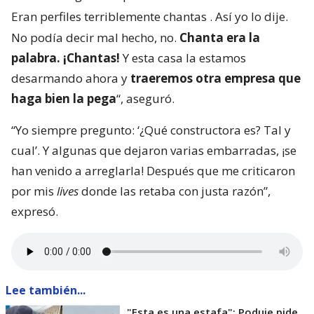
Eran perfiles terriblemente chantas
. Así yo lo dije.
No podía decir mal hecho, no.
Chanta era la
palabra. ¡Chantas!
Y esta casa la estamos
desarmando ahora y
traeremos otra empresa que
haga bien la pega
“, aseguró.
“Yo siempre pregunto: ‘¿Qué constructora es? Tal y
cual’. Y algunas que dejaron varias embarradas, ¡se
han venido a arreglarla! Después que me criticaron
por mis
lives
donde las retaba con justa razón”,
expresó.
Lee también...
"Esta es una estafa": Poduje pide