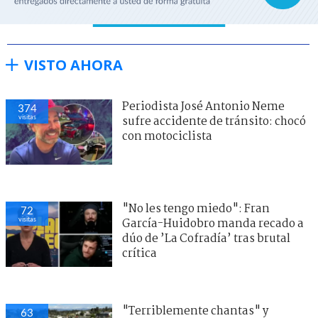
VISTO AHORA
Periodista José Antonio Neme
374
visitas
sufre accidente de tránsito: chocó
con motociclista
"No les tengo miedo": Fran
72
visitas
García-Huidobro manda recado a
dúo de ’La Cofradía’ tras brutal
crítica
"Terriblemente chantas" y
63