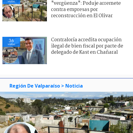
visitas
"vergüenza": Poduje arremete
contra empresas por
reconstrucción en El Olivar
Contraloría acredita ocupación
36
visitas
ilegal de bien fiscal por parte de
delegado de Kast en Chañaral
Región De Valparaíso
> Noticia