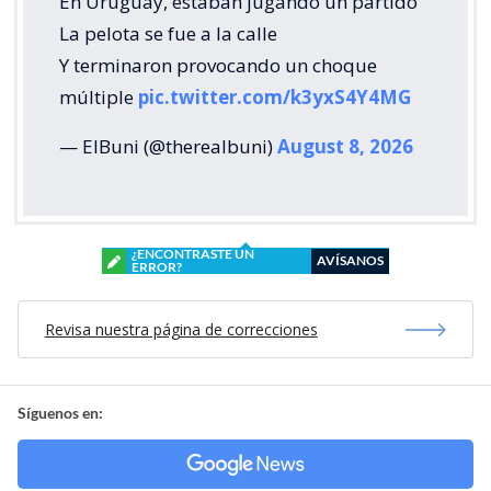
En Uruguay, estaban jugando un partido
La pelota se fue a la calle
Y terminaron provocando un choque
múltiple
pic.twitter.com/k3yxS4Y4MG
— ElBuni (@therealbuni)
August 8, 2026
¿ENCONTRASTE UN
AVÍSANOS
ERROR?
Revisa nuestra página de correcciones
Síguenos en: