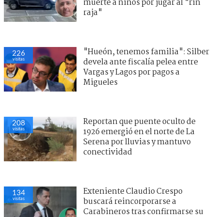
muerte a niños por jugar al "rin
raja"
"Hueón, tenemos familia": Silber
226
visitas
devela ante fiscalía pelea entre
Vargas y Lagos por pagos a
Migueles
Reportan que puente oculto de
208
visitas
1926 emergió en el norte de La
Serena por lluvias y mantuvo
conectividad
Exteniente Claudio Crespo
134
visitas
buscará reincorporarse a
Carabineros tras confirmarse su