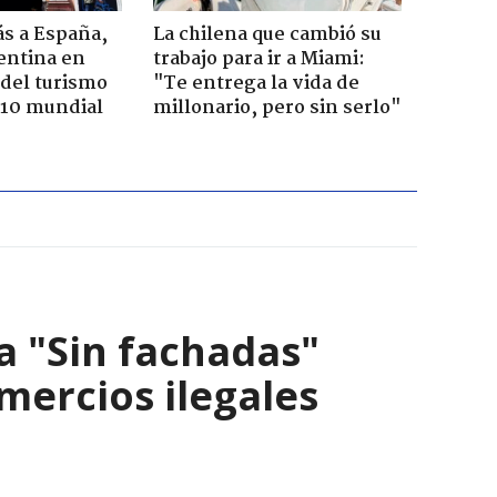
ás a España,
La chilena que cambió su
entina en
trabajo para ir a Miami:
del turismo
"Te entrega la vida de
p 10 mundial
millonario, pero sin serlo"
a "Sin fachadas"
ercios ilegales