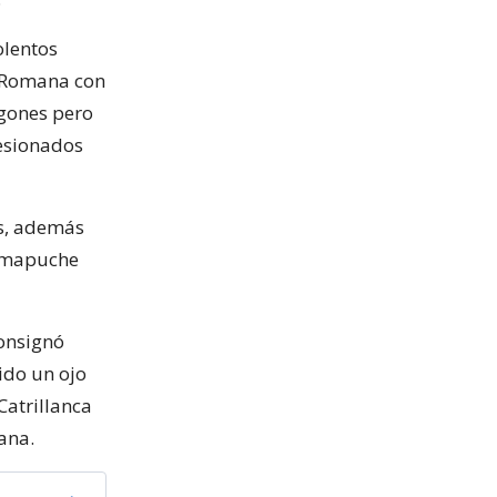
olentos
a Romana con
gones pero
esionados
s, además
l mapuche
onsignó
ido un ojo
Catrillanca
ana.