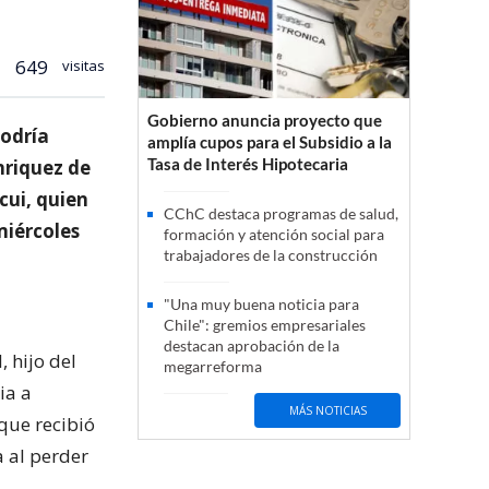
649
visitas
Gobierno anuncia proyecto que
podría
amplía cupos para el Subsidio a la
Tasa de Interés Hipotecaria
nriquez de
cui, quien
CChC destaca programas de salud,
miércoles
formación y atención social para
trabajadores de la construcción
"Una muy buena noticia para
Chile": gremios empresariales
destacan aprobación de la
 hijo del
megarreforma
ia a
MÁS NOTICIAS
que recibió
a al perder
.