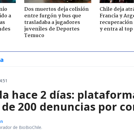
nio
Dos muertos deja colisión
Chile deja atr
ido a
entre furgón y bus que
Francia y Arg
ras
trasladaba a jugadores
recuperación 
ndes
juveniles de Deportes
y entra al to
Temuco
ia
4:51
a hace 2 días: plataform
de 200 denuncias por com
ón
orador de BioBioChile.