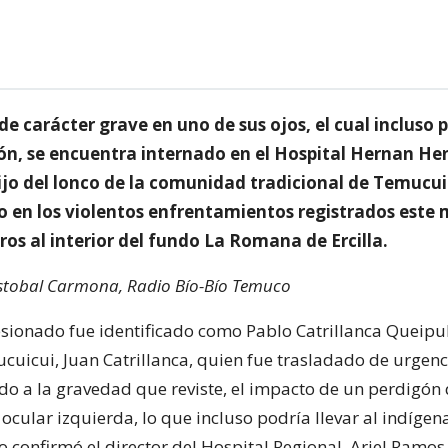
de carácter grave en uno de sus ojos, el cual incluso 
sión, se encuentra internado en el Hospital Hernan He
ijo del lonco de la comunidad tradicional de Temucui
do en los violentos enfrentamientos registrados este 
os al interior del fundo La Romana de Ercilla.
istobal Carmona, Radio Bío-Bío Temuco
sionado fue identificado como Pablo Catrillanca Queipul,
cuicui, Juan Catrillanca, quien fue trasladado de urgenc
o a la gravedad que reviste, el impacto de un perdigón 
ocular izquierda, lo que incluso podría llevar al indígen
o confirmó el director del Hospital Regional, Ariel Ramos