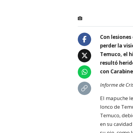
Con lesiones 
perder la vi
Temuco, el h
resultó heri
con Carabiner
Informe de Cr
El mapuche le
lonco de Temu
Temuco, debid
en su cavidad 
su ojo, como l