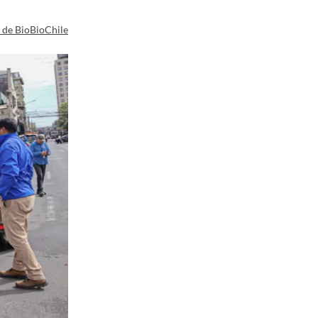
a de BioBioChile