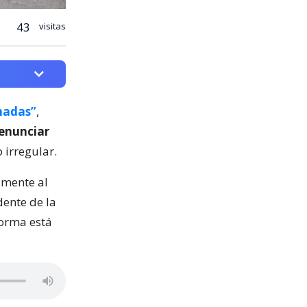
43
visitas
hadas”
,
enunciar
irregular.
amente al
dente de la
forma está