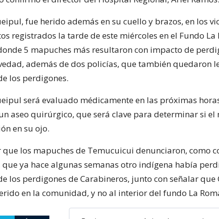
eipul, fue herido además en su cuello y brazos, en los vi
os registrados la tarde de este miércoles en el Fundo L
 donde 5 mapuches más resultaron con impacto de perdi
vedad, además de dos policías, que también quedaron l
de los perdigones.
ueipul será evaluado médicamente en las próximas hora
 un aseo quirúrgico, que será clave para determinar si e
ión en su ojo.
r que los mapuches de Temucuicui denunciaron, como c
, que ya hace algunas semanas otro indígena había perd
de los perdigones de Carabineros, junto con señalar que 
erido en la comunidad, y no al interior del fundo La Rom