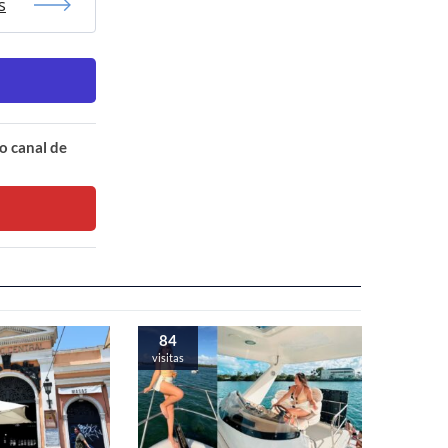
s
o canal de
84
visitas