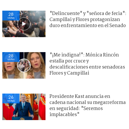
"Delincuente" y "señora de feria":
28
visitas
Campillai y Flores protagonizan
duro enfrentamiento en el Senado
"¡Me indigna!": Mónica Rincón
28
visitas
estalla por cruce y
descalificaciones entre senadoras
Flores y Campillai
Presidente Kast anuncia en
26
visitas
cadena nacional su megarreforma
en seguridad: "Seremos
implacables"