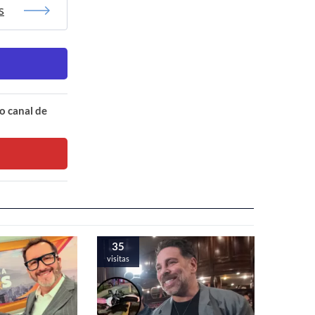
s
o canal de
35
visitas