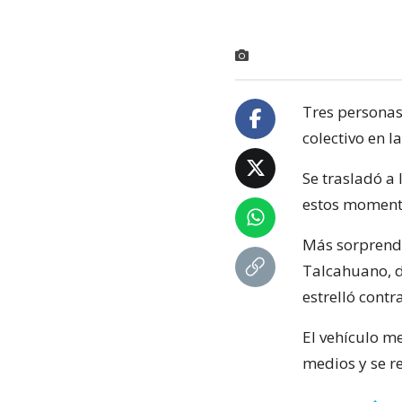
Tres personas 
colectivo en l
Se trasladó a
estos moment
Más sorprende
Talcahuano, d
estrelló cont
El vehículo me
medios y se r