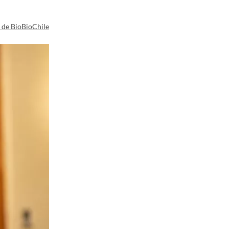
a de BioBioChile