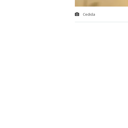
Cedida
El
secretario
de seguridad 
contexto, ase
organizado. E
alzamiento de
que los event
resuelvan cas
El exdiputado
directamente a