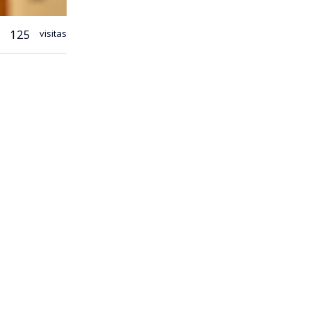
125
visitas
on la agenda
t. En ese
tra el crimen
ia del
 respaldó
ido social se
internas y