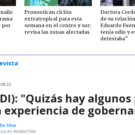
mails
Pronostican ciclón
Doctora Corde
 trama
extratropical para esta
de su relació
s por
semana en el centro y sur:
Eduardo Fuen
revisa las zonas afectadas
tenía odio y 
detestaba"
evista
 06:22
I): "Quizás hay algunos 
a experiencia de goberna
lo Silva
nsa en BioBioChile