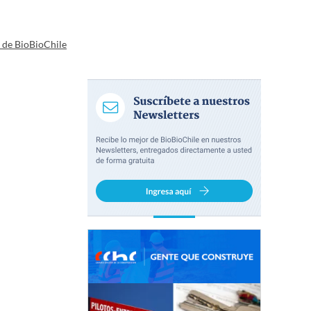
a de BioBioChile