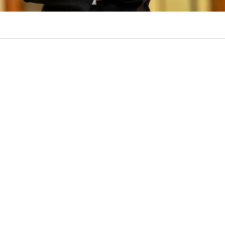
VER RESUMEN
 general de la UDI, Juan Antonio Coloma
, cerró filas c
que anunció recientemente el presidente José Antonio Kas
guró que marcará “un punto de inflexión” en la lucha con
n conversación con BBCL, además descartó que la ausenc
l secreto bancario reste fuerza al paquete de medidas y
uales indultos a exuniformados condenados tras el estall
o a caso.
 también abordó los roces en el oficialismo. Sin apuntar
 ninguna colectividad, llamó a dejar atrás las disputas 