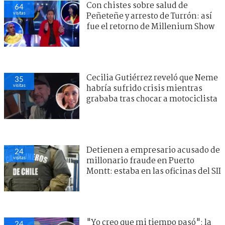
Con chistes sobre salud de
64
visitas
Peñeteñe y arresto de Turrón: así
fue el retorno de Millenium Show
Cecilia Gutiérrez reveló que Neme
35
visitas
habría sufrido crisis mientras
grababa tras chocar a motociclista
Detienen a empresario acusado de
24
visitas
millonario fraude en Puerto
Montt: estaba en las oficinas del SII
"Yo creo que mi tiempo pasó": la
24