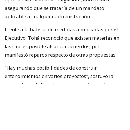
asegurando que se trataría de un mandato
aplicable a cualquier administración.
Frente a la batería de medidas anunciadas por el
Ejecutivo, Tohá reconoció que existen materias en
las que es posible alcanzar acuerdos, pero
manifestó reparos respecto de otras propuestas.
“Hay muchas posibilidades de construir
entendimientos en varios proyectos”, sostuvo la
exsecretaria de Estado, quien agregó que algunas
iniciativas generan dudas porque, a su juicio, son
“
conflictivas
” y al mismo tiempo “
innecesarias
“.
Entre estas últimas ubicó los cambios
constitucionales planteados por La Moneda. Tohá