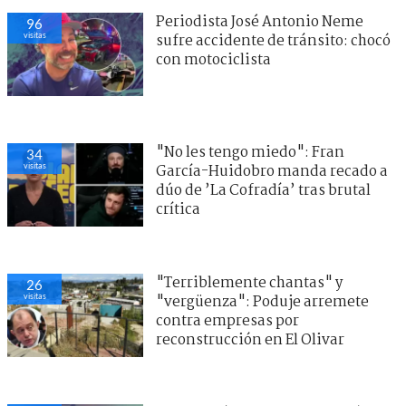
Periodista José Antonio Neme
96
visitas
sufre accidente de tránsito: chocó
con motociclista
"No les tengo miedo": Fran
34
visitas
García-Huidobro manda recado a
dúo de ’La Cofradía’ tras brutal
crítica
"Terriblemente chantas" y
26
visitas
"vergüenza": Poduje arremete
contra empresas por
reconstrucción en El Olivar