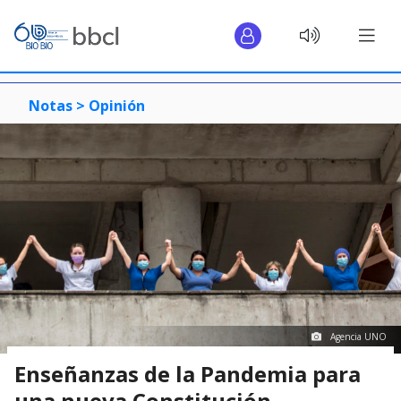
Notas >
Opinión
Agencia UNO
Enseñanzas de la Pandemia para
una nueva Constitución