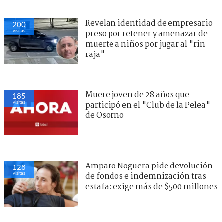
Revelan identidad de empresario
200
visitas
preso por retener y amenazar de
muerte a niños por jugar al "rin
raja"
Muere joven de 28 años que
185
visitas
participó en el "Club de la Pelea"
de Osorno
Amparo Noguera pide devolución
128
visitas
de fondos e indemnización tras
estafa: exige más de $500 millones