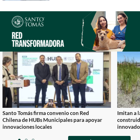
Santo Tomás firma convenio con Red
Imitan a 
Chilena de HUBs Municipales para apoyar
construi
innovaciones locales
innovador
Item