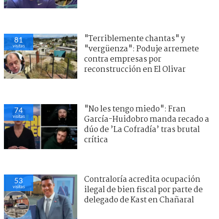
"Terriblemente chantas" y
81
visitas
"vergüenza": Poduje arremete
contra empresas por
reconstrucción en El Olivar
"No les tengo miedo": Fran
74
visitas
García-Huidobro manda recado a
dúo de ’La Cofradía’ tras brutal
crítica
Contraloría acredita ocupación
53
visitas
ilegal de bien fiscal por parte de
delegado de Kast en Chañaral