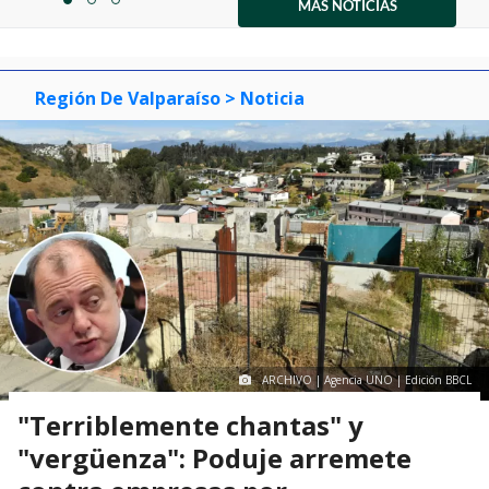
1
MÁS NOTICIAS
item
item
item
of
0
1
2
3
Región De Valparaíso
> Noticia
ARCHIVO | Agencia UNO | Edición BBCL
"Terriblemente chantas" y
"vergüenza": Poduje arremete