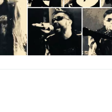
VER RESUMEN
ceño
, el multifacético compositor detrás de bandas com
her Muckers
, entre otras, sumó una nueva era en su vast
musicales. Se trata de
Navaja
, banda donde esta vez ab