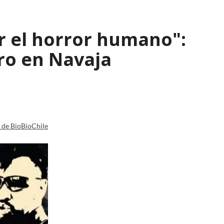
r el horror humano":
ro en Navaja
a de BioBioChile