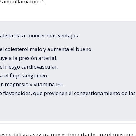
 antiinflamatorio”.
alista da a conocer más ventajas:
el colesterol malo y aumenta el bueno.
uye a la presión arterial.
el riesgo cardiovascular.
 el flujo sanguíneo.
 en magnesio y vitamina B6.
e flavonoides, que previenen el congestionamiento de las
 especialista asegura que es importante que el consumo