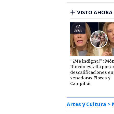
VISTO AHORA
77
visitas
"¡Me indigna!": Món
Rincón estalla por c
descalificaciones en
senadoras Flores y
Campillai
Artes y Cultura
> 