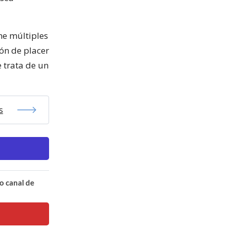
ene múltiples
ión de placer
e trata de un
s
o canal de