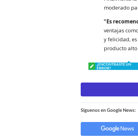
moderado para
“Es recomend
ventajas como 
y felicidad, e
producto alto 
¿ENCONTRASTE UN
ERROR?
Síguenos en Google News: