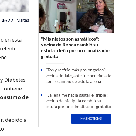
4622
visitas
"Mis nietos son asmáticos":
lo en esta
vecina de Renca cambió su
celente
estufa a leña por un climatizador
gratuito
ene
"Tos y resfrío más prolongados":
vecina de Talagante fue beneficiada
 y Diabetes
con recambio de estufa a leña
e contiene
"La leña me hacía gastar el triple":
 consumo de
vecino de Melipilla cambió su
estufa por un climatizador gratuito
ar, debido a
MÁS NOTICIAS
to