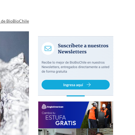
a de BioBioChile