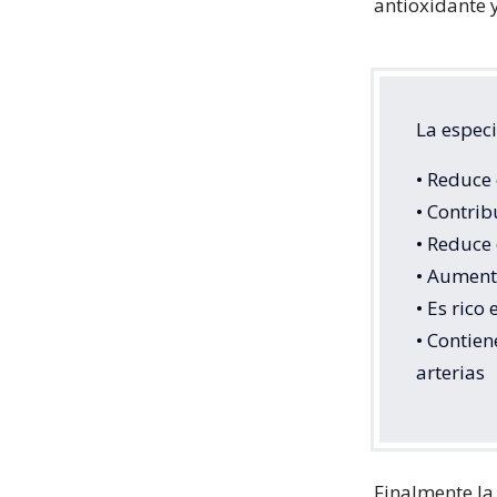
antioxidante y
La especi
• Reduce 
• Contrib
• Reduce 
• Aumenta
• Es rico
• Contien
arterias
Finalmente la