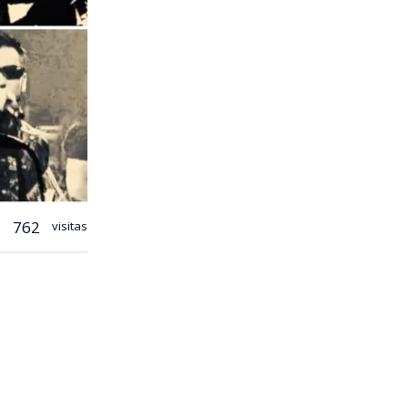
762
visitas
o
Ases
o catálogo
orda uno de