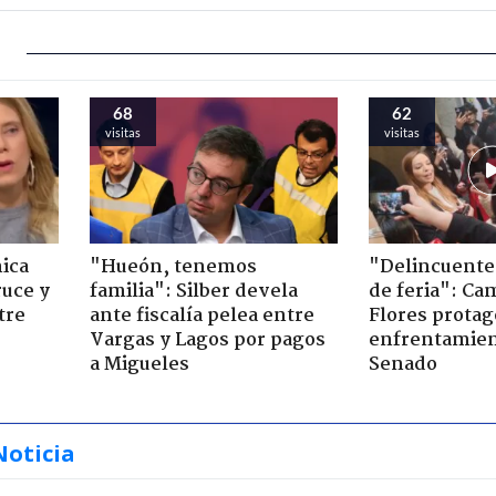
68
62
visitas
visitas
ica
"Hueón, tenemos
"Delincuente
ruce y
familia": Silber devela
de feria": Cam
tre
ante fiscalía pelea entre
Flores prota
Vargas y Lagos por pagos
enfrentamien
a Migueles
Senado
Noticia