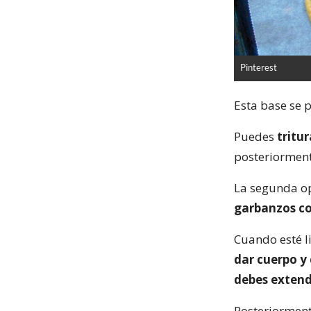
Pinterest
Esta base se 
Puedes
tritu
posteriorment
La segunda opc
garbanzos co
Cuando esté l
dar cuerpo y
debes extend
Posteriormen