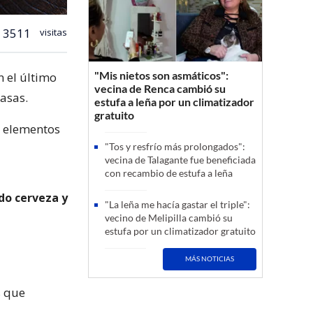
3511
visitas
"Mis nietos son asmáticos":
n el último
vecina de Renca cambió su
asas.
estufa a leña por un climatizador
gratuito
s elementos
"Tos y resfrío más prolongados":
vecina de Talagante fue beneficiada
con recambio de estufa a leña
do cerveza y
"La leña me hacía gastar el triple":
vecino de Melipilla cambió su
estufa por un climatizador gratuito
MÁS NOTICIAS
s que