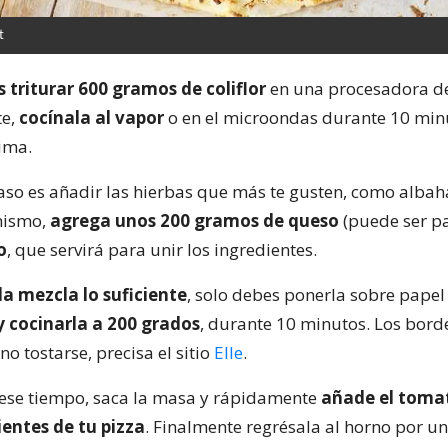
t
 triturar 600 gramos de coliflor
en una procesadora de
te,
cocínala al vapor
o en el microondas durante 10 min
ima.
paso es añadir las hierbas que más te gusten, como albah
mismo,
agrega unos 200 gramos de queso
(puede ser p
o
, que servirá para unir los ingredientes.
a mezcla lo suficiente
, solo debes ponerla sobre papel
y cocinarla a 200 grados
, durante 10 minutos. Los bor
no tostarse, precisa el sitio
Elle
.
ese tiempo, saca la masa y rápidamente
añade el tomat
ientes de tu pizza
. Finalmente regrésala al horno por u