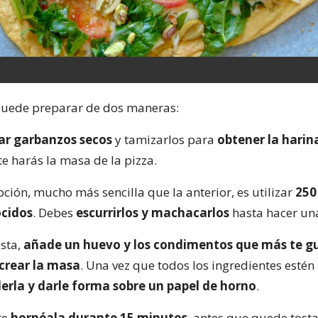
puede preparar de dos maneras:
rar garbanzos secos
y tamizarlos para
obtener la harin
e harás la masa de la pizza.
ión, mucho más sencilla que la anterior, es utilizar
250
cidos
. Debes
escurrirlos y machacarlos
hasta hacer u
ista,
añade un huevo y los condimentos que más te gu
 crear la masa
. Una vez que todos los ingredientes estén
erla y darle forma sobre un papel de horno
.
te
hornéala durante 15 minutos
, antes que quede tost