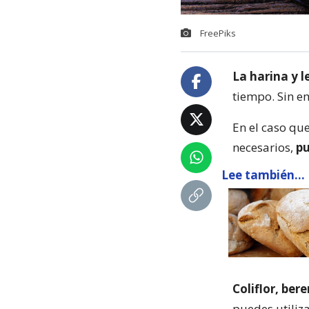
FreePiks
La harina y 
tiempo. Sin e
En el caso qu
necesarios,
pu
Lee también...
Coliflor, be
puedes utiliz