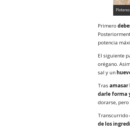
Pinteres
Primero
debes
Posteriormen
potencia máx
El siguiente 
orégano. Asi
sal y un
huev
Tras
amasar l
darle forma 
dorarse, pero 
Transcurrido 
de los ingred