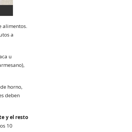
 alimentos.
utos a
aca u
armesano),
 de horno,
des deben
e y el resto
nos 10