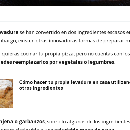
levadura
se han convertido en dos ingredientes escasos e
mbargo, existen otras innovadoras formas de preparar m
e quieras cocinar tu propia pizza, pero no cuentas con lo
edes reemplazarlos por vegetales o legumbres
.
Cómo hacer tu propia levadura en casa utilizan
otros ingredientes
renjena o garbanzos
, son solo algunos de los ingrediente
ar para darle vida a una
saludable masa de pizza
.