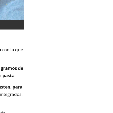
a
con la que
 gramos de
na
pasta
.
sten, para
 integrados,
ada.