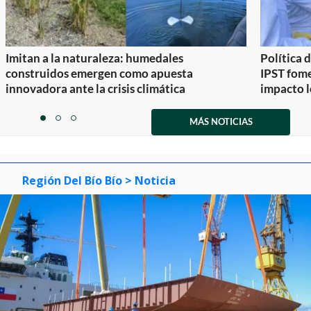
Imitan a la naturaleza: humedales
Política 
construidos emergen como apuesta
IPST fom
innovadora ante la crisis climática
impacto l
Item
1
MÁS NOTICIAS
item
item
item
of
0
1
2
3
Región Del Bío Bío
> Noticia