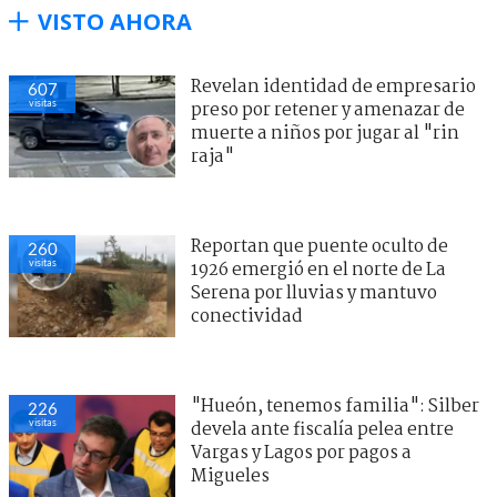
VISTO AHORA
Revelan identidad de empresario
607
visitas
preso por retener y amenazar de
muerte a niños por jugar al "rin
raja"
Reportan que puente oculto de
260
visitas
1926 emergió en el norte de La
Serena por lluvias y mantuvo
conectividad
"Hueón, tenemos familia": Silber
226
visitas
devela ante fiscalía pelea entre
Vargas y Lagos por pagos a
Migueles