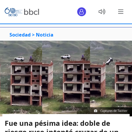
Sociedad >
Noticia
Capturas de Twitter
Fue una pésima idea: doble de
riesgo ruso intentó cruzar de un