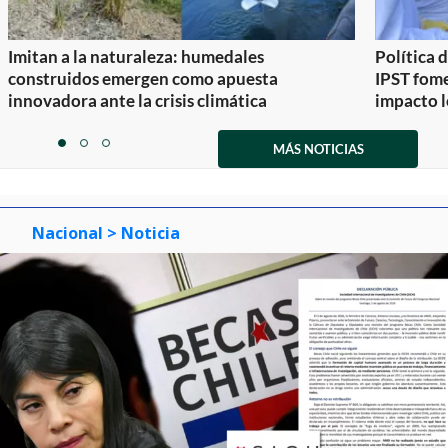
Imitan a la naturaleza: humedales
Política 
construidos emergen como apuesta
IPST fom
innovadora ante la crisis climática
impacto l
Item
1
MÁS NOTICIAS
item
item
item
of
0
1
2
3
Nacional
> Noticia