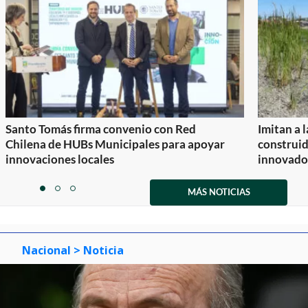
Santo Tomás firma convenio con Red
Imitan a 
Chilena de HUBs Municipales para apoyar
construi
innovaciones locales
innovador
Item
1
MÁS NOTICIAS
item
item
item
of
0
1
2
3
Nacional
> Noticia