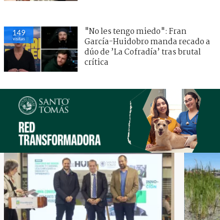
"No les tengo miedo": Fran
149
visitas
García-Huidobro manda recado a
dúo de ’La Cofradía’ tras brutal
crítica