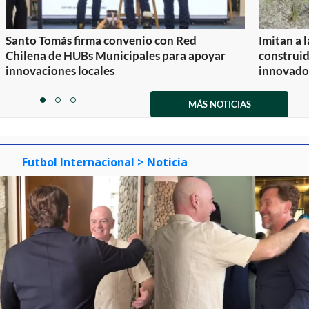
Santo Tomás firma convenio con Red
Imitan a 
Chilena de HUBs Municipales para apoyar
construi
innovaciones locales
innovador
Item
1
MÁS NOTICIAS
item
item
item
of
0
1
2
3
Futbol Internacional
> Noticia