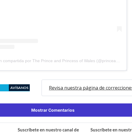
Una publicación compartida por The Prince and Princess of Wales (@princeandprincessofwales)
Revisa nuestra página de correccione
AVÍSANOS
Mostrar Comentarios
Suscríbete en nuestro canal de
Suscríbete en nuestr