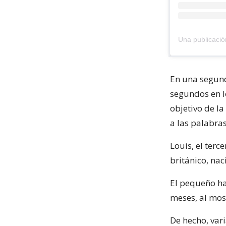
En una segund
segundos en l
objetivo de l
a las palabras:
Louis, el terc
británico, nac
El pequeño ha
meses, al mos
De hecho, vari