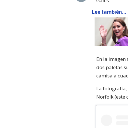
Gales.
Lee también...
En la imagen s
dos paletas s
camisa a cuad
La fotografía
Norfolk (este 