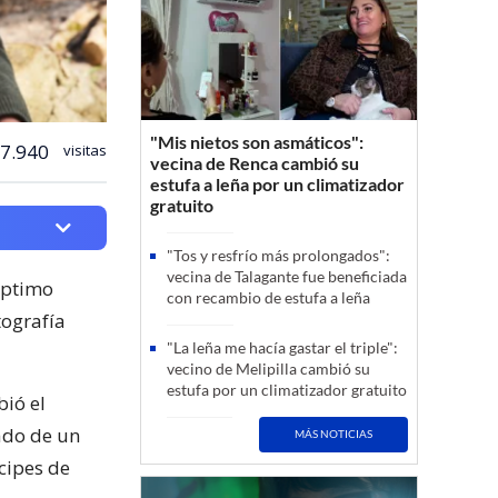
"Mis nietos son asmáticos":
7.940
visitas
vecina de Renca cambió su
estufa a leña por un climatizador
gratuito
"Tos y resfrío más prolongados":
vecina de Talagante fue beneficiada
éptimo
con recambio de estufa a leña
tografía
"La leña me hacía gastar el triple":
vecino de Melipilla cambió su
estufa por un climatizador gratuito
bió el
ado de un
MÁS NOTICIAS
cipes de