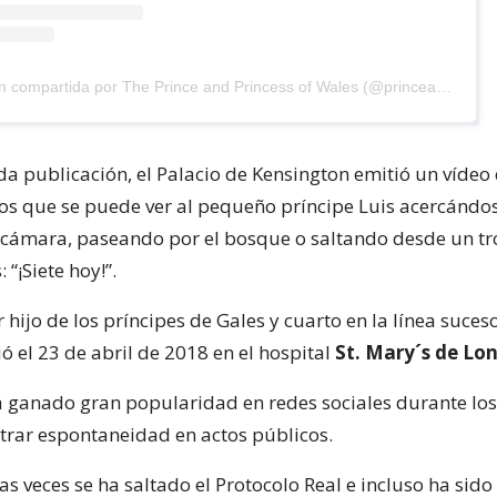
Una publicación compartida por The Prince and Princess of Wales (@princeandprincessofwales)
a publicación, el Palacio de Kensington emitió un vídeo
os que se puede ver al pequeño príncipe Luis acercándos
a cámara, paseando por el bosque o saltando desde un tr
 “¡Siete hoy!”.
er hijo de los príncipes de Gales y cuarto en la línea suces
ió el 23 de abril de 2018 en el hospital
St. Mary´s de Lon
 ganado gran popularidad en redes sociales durante los
trar espontaneidad en actos públicos.
as veces se ha saltado el Protocolo Real e incluso ha sid