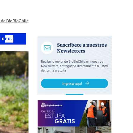
a de BioBioChile