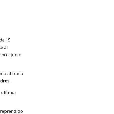
 de 15
e al
onco, junto
oria al trono
dres.
 últimos
o reprendido