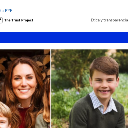
ia EFE
.
Ética y transparenci