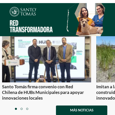
Santo Tomás firma convenio con Red
Imitan a 
Chilena de HUBs Municipales para apoyar
construi
innovaciones locales
innovador
Item
1
MÁS NOTICIAS
item
item
item