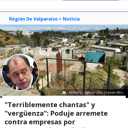
of
0
1
2
3
Región De Valparaíso
> Noticia
ARCHIVO | Agencia UNO | Edición BBCL
"Terriblemente chantas" y
"vergüenza": Poduje arremete
contra empresas por