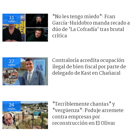
"No les tengo miedo": Fran
31
visitas
García-Huidobro manda recado a
dúo de ’La Cofradía’ tras brutal
crítica
Contraloría acredita ocupación
27
visitas
ilegal de bien fiscal por parte de
delegado de Kast en Chañaral
"Terriblemente chantas" y
24
visitas
"vergüenza": Poduje arremete
contra empresas por
reconstrucción en El Olivar