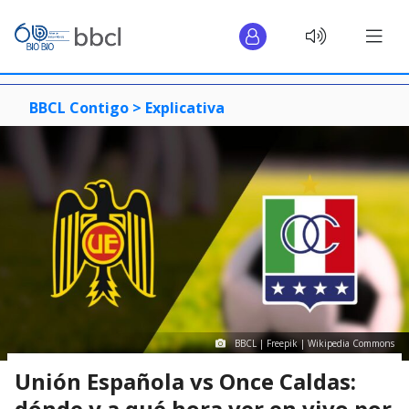
BBCL Contigo >
Explicativa
BBCL | Freepik | Wikipedia Commons
Unión Española vs Once Caldas:
dónde y a qué hora ver en vivo por