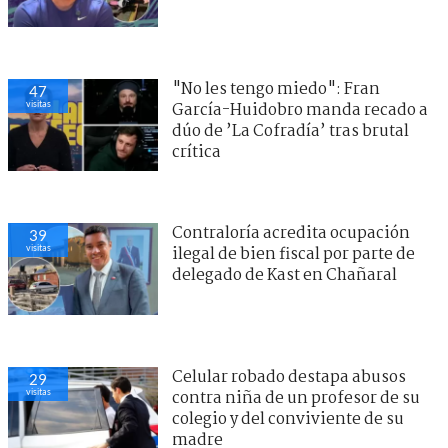
"No les tengo miedo": Fran
47
visitas
García-Huidobro manda recado a
dúo de ’La Cofradía’ tras brutal
crítica
Contraloría acredita ocupación
39
visitas
ilegal de bien fiscal por parte de
delegado de Kast en Chañaral
Celular robado destapa abusos
29
visitas
contra niña de un profesor de su
colegio y del conviviente de su
madre