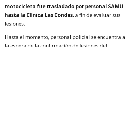
motocicleta fue trasladado por personal SAMU
hasta la Clínica Las Condes
, a fin de evaluar sus
lesiones.
Hasta el momento, personal policial se encuentra a
la espera de la confirmación de lesiones del
conductor de la motocicleta, así como las
instrucciones de fiscalía.
Francisca García-Huidobro habló con
el periodista
En medio del programa de Chilevisión,
Francisca
García-Huidobro mencionó que habló
directamente con el periodista. “Él está bien,
está con su mamá, está con Juan Pablo