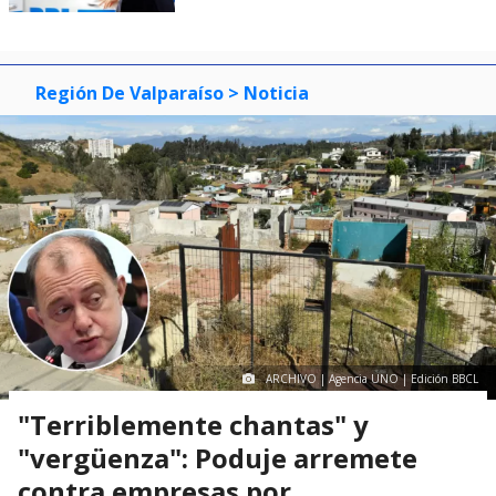
Región De Valparaíso
> Noticia
ARCHIVO | Agencia UNO | Edición BBCL
"Terriblemente chantas" y
"vergüenza": Poduje arremete
contra empresas por