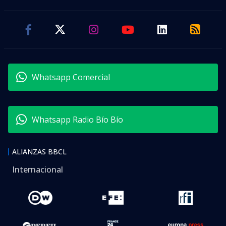
visitas
NOTICIA EN DESARROLLO
Estamos recopilando más antecedentes sobre esta
noticia, quédate atento a las actualizaciones.
Los salarios en Chile continuaron recuperando
poder adquisitivo durante junio.
Así lo informó este jueves el
Instituto Nacional de
Estadísticas
(INE), que dio a conocer que el Índice
Real de Remuneraciones —que mide la evolución de