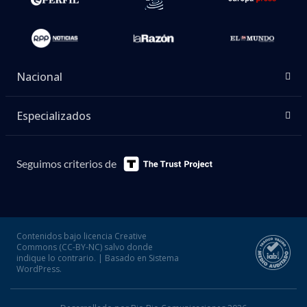
los sueldos descontando el efecto de la inflación—
registró un crecimiento de 3,2% en doce meses,
acumulando un avance de 2,3% en lo que va de
2026.
El dato cobra especial relevancia porque mañana
viernes el INE dará a conocer la variación del Índice
de Precios al Consumidor (IPC) correspondiente a
julio, indicador que permitirá evaluar si las
remuneraciones continúan creciendo por sobre la
inflación o si el alza del costo de la vida vuelve a
reducir el poder de compra de los trabajadores.
En paralelo, el organismo informó que el Índice
Nominal de Remuneraciones aumentó 7,7% en doce
meses durante junio, mientras que el Índice de