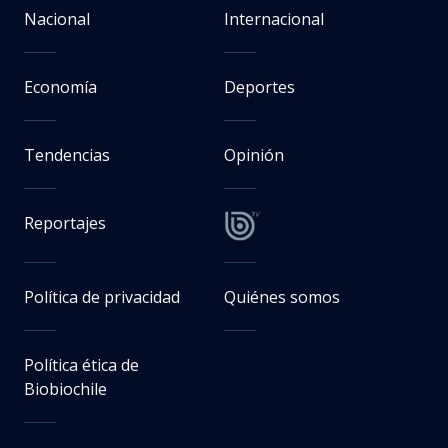
Salarios reales aumentaron 3,2%
en un año y recuperan poder
adquisitivo ante el control
inflacionario
Verónica Reyes
Periodista. Editora de Economía en BioBioChile.
Jueves 06 Agosto, 2026 | 09:10
Seguimos criterios de
Ética y transparencia de BBCL