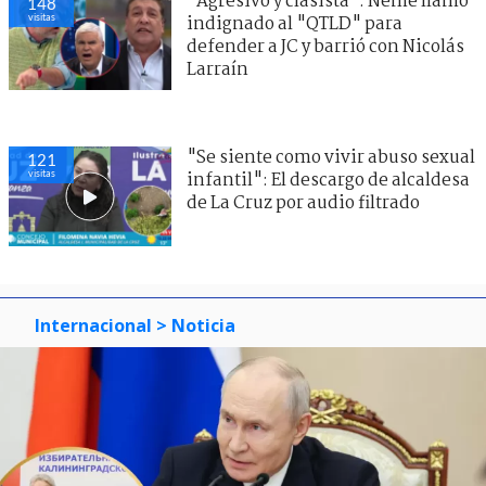
"Agresivo y clasista": Neme llamó
148
visitas
indignado al "QTLD" para
defender a JC y barrió con Nicolás
Larraín
"Se siente como vivir abuso sexual
121
visitas
infantil": El descargo de alcaldesa
de La Cruz por audio filtrado
Internacional
> Noticia