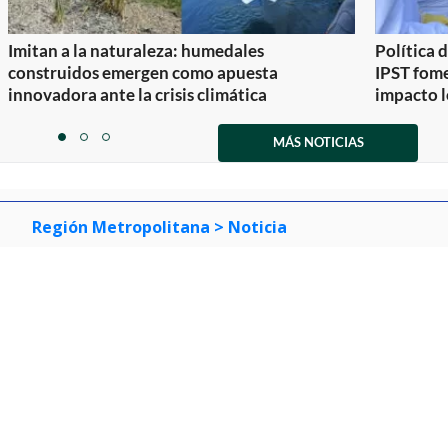
Imitan a la naturaleza: humedales
Política 
construidos emergen como apuesta
IPST fom
innovadora ante la crisis climática
impacto l
Item
1
MÁS NOTICIAS
item
item
item
of
0
1
2
3
Región Metropolitana
> Noticia