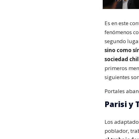
Es en este co
fenómenos com
segundo lugar
sino como sí
sociedad chil
primeros menc
siguientes so
Portales aban
Parisi y
Los adaptados
poblador, tra