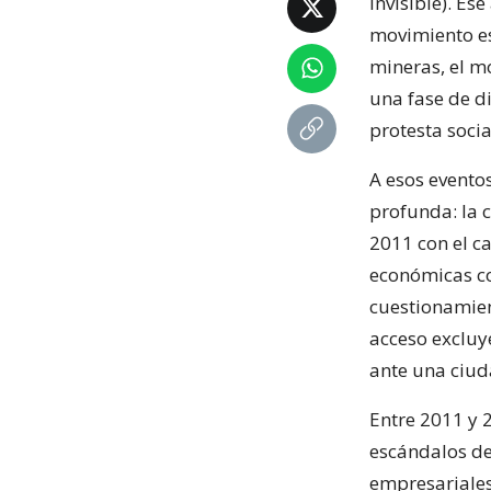
invisible). Es
movimiento es
mineras, el m
una fase de d
protesta socia
A esos evento
profunda: la c
2011 con el ca
económicas co
cuestionamien
acceso excluy
ante una ciud
Entre 2011 y 
escándalos de
empresariales