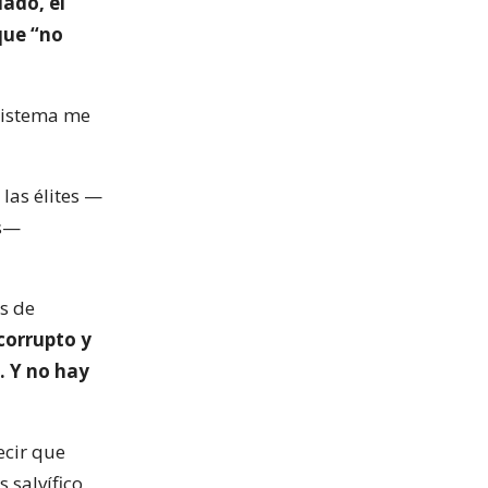
ado, el
que “no
 sistema me
 las élites —
as—
os de
corrupto y
. Y no hay
ecir que
 salvífico,