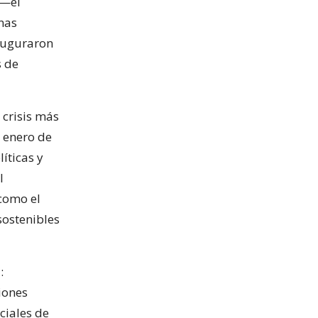
 —el
onas
nauguraron
s de
 crisis más
n enero de
íticas y
l
como el
sostenibles
:
iones
ciales de