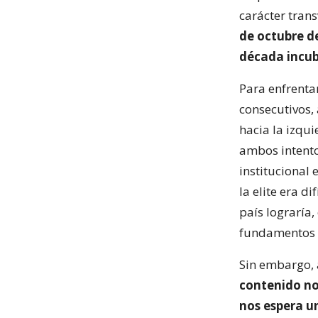
carácter tran
de octubre de
década incu
Para enfrenta
consecutivos,
hacia la izqu
ambos intento
institucional 
la elite era d
país lograría,
fundamentos e
Sin embargo,
contenido no 
nos espera u