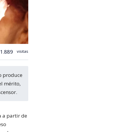
1.889
visitas
l mérito,
scensor.
 a partir de
eso