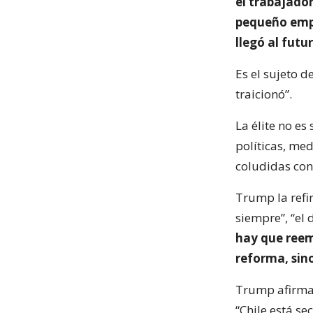
el trabajado
pequeño empr
llegó al futu
Es el sujeto d
traicionó”.
La élite no es
políticas, med
coludidas con
Trump la refir
siempre”, “el 
hay que reem
reforma, sin
Trump afirma 
“Chile está se