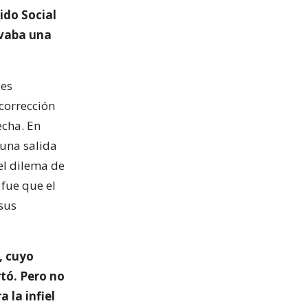
lido Social
evaba una
les
corrección
echa. En
 una salida
 el dilema de
 fue que el
 sus
, cuyo
rtó. Pero no
 la infiel