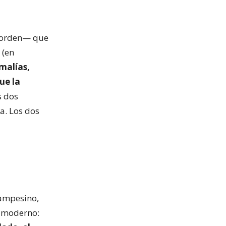
ni orden— que
 (en
alías,
ue la
 dos
a. Los dos
campesino,
o moderno: