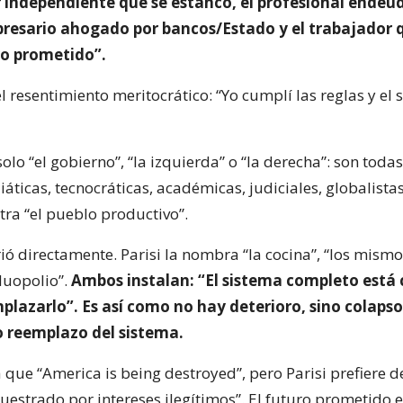
r independiente que se estancó, el profesional endeud
esario ahogado por bancos/Estado y el trabajador 
ro prometido”.
el resentimiento meritocrático: “Yo cumplí las reglas y el
 solo “el gobierno”, “la izquierda” o “la derecha”: son todas
iáticas, tecnocráticas, académicas, judiciales, globalist
tra “el pueblo productivo”.
ió directamente. Parisi la nombra “la cocina”, “los mism
duopolio”.
Ambos instalan: “El sistema completo está 
plazarlo”. Es así como no hay deterioro, sino colapso
o reemplazo del sistema.
que “America is being destroyed”, pero Parisi prefiere d
cuestrado por intereses ilegítimos”. El futuro prometido es