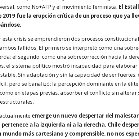
sversal, como No+AFP y el movimiento feminista.
El Estal
 2019 fue la erupción crítica de un proceso que ya ll
bándose.
r esta crisis se emprendieron dos procesos constituciona
 ambos fallidos. El primero se interpretó como una sobre
ierda; el segundo, como una sobrecorrección hacia la der
s, el sistema político mostró incapacidad para elaborar
estable. Sin adaptación y sin la capacidad de ser fuertes,
ifícil, pero se banalizó: la percepción dominante en la élite
 como en etapas previas, absorber el conflicto sin alterar
structurales.
 actualmente
emerge un nuevo despertar del malestar
pertenece a la izquierda ni a la derecha. Chile despe
n mundo más cartesiano y comprensible, no nos espera