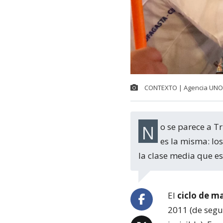
CONTEXTO | Agencia UNO
No se parece a Trump por copiarlo, sino porque la estructura social que lo produce
es la misma: lo
la clase media que e
El
ciclo de ma
2011 (de segu