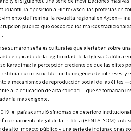
e año (y el siguiente), una serie de movilizaciones masivas
tudiantil, la oposición a HidroAysén, las protestas en z
ovimiento de Freirina, la revuelta regional en Aysén— i
isrupción pública que desbordó los marcos tradicionale
l.
s se sumaron señales culturales que alertaban sobre una
aída en picada de la legitimidad de la Iglesia Católica e
so Karadima; la percepción creciente de que las élites pol
nstituían un mismo bloque homogéneo de intereses; y e
to a mecanismos de reproducción social de las élites —
ente a la educación de alta calidad— que se tornaban in
adanía más exigente.
2019, el país acumuló síntomas de deterioro institucional
 financiamiento ilegal de la política (PENTA, SQM), colus
 de alto impacto público y una serie de indignaciones so