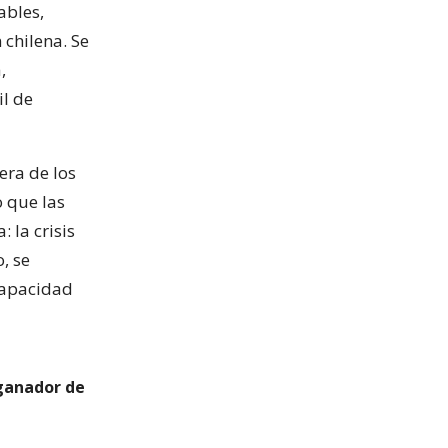
ables,
 chilena. Se
,
il de
era de los
o que las
 la crisis
, se
 capacidad
 ganador de