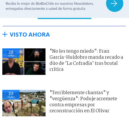
VISTO AHORA
"No les tengo miedo": Fran
28
visitas
García-Huidobro manda recado a
dúo de ’La Cofradía’ tras brutal
crítica
"Terriblemente chantas" y
23
visitas
"vergüenza": Poduje arremete
contra empresas por
reconstrucción en El Olivar