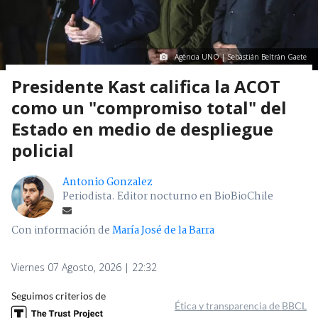
Agencia UNO | Sebastián Beltrán Gaete
Presidente Kast califica la ACOT
como un "compromiso total" del
Estado en medio de despliegue
policial
Antonio Gonzalez
Periodista. Editor nocturno en BioBioChile
Con información de
María José de la Barra
Viernes 07 Agosto, 2026 | 22:32
Seguimos criterios de
Ética y transparencia de BBCL