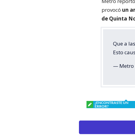
Metro reportó 
provocó
un ar
de Quinta N
Que a las
Esto caus
— Metro 
¿ENCONTRASTE UN
ERROR?