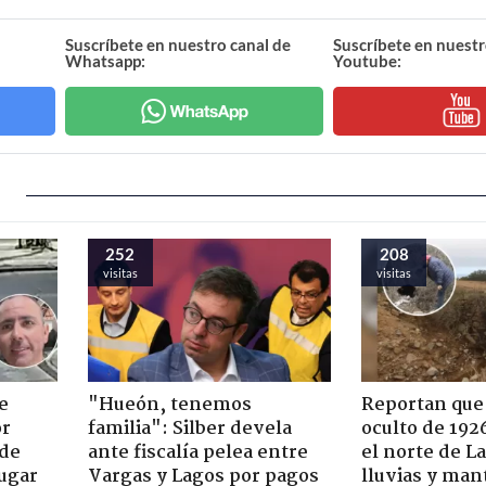
Suscríbete en nuestro canal de
Suscríbete en nuestr
Whatsapp:
Youtube:
252
208
visitas
visitas
e
"Hueón, tenemos
Reportan que
or
familia": Silber devela
oculto de 192
 de
ante fiscalía pelea entre
el norte de L
jugar
Vargas y Lagos por pagos
lluvias y man