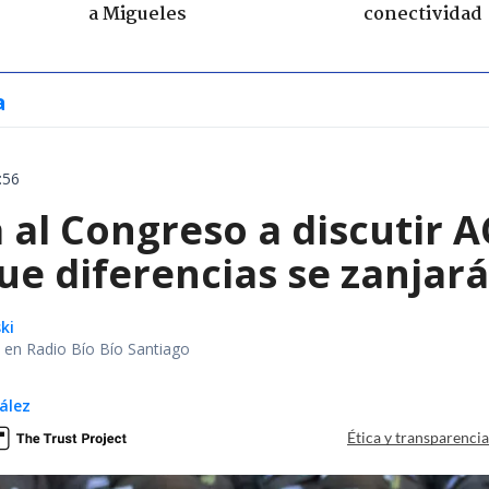
a Migueles
conectividad
a
:56
 al Congreso a discutir 
ue diferencias se zanjar
ki
al en Radio Bío Bío Santiago
ález
Ética y transparenci