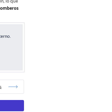
en, lo que
Bomberos
terno.
s