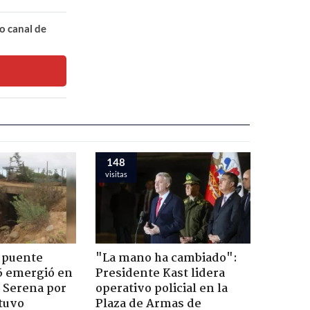
o canal de
148
visitas
 puente
"La mano ha cambiado":
6 emergió en
Presidente Kast lidera
a Serena por
operativo policial en la
tuvo
Plaza de Armas de