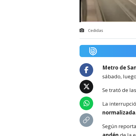
Cedidas
Metro de Sa
sábado, luego
Se trató de la
La interrupci
normalizada
Según reporta
andén
de la 