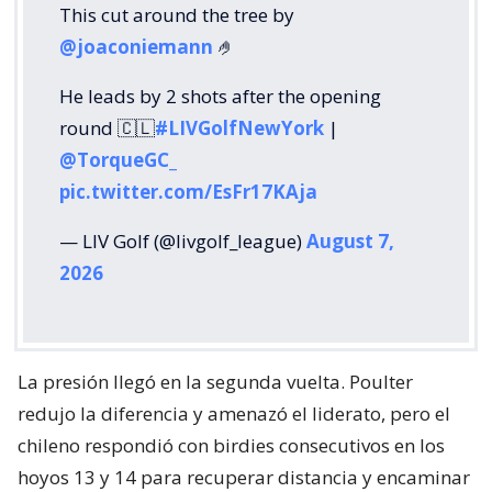
This cut around the tree by
@joaconiemann
🤌
He leads by 2 shots after the opening
round 🇨🇱
#LIVGolfNewYork
|
@TorqueGC_
pic.twitter.com/EsFr17KAja
— LIV Golf (@livgolf_league)
August 7,
2026
La presión llegó en la segunda vuelta. Poulter
redujo la diferencia y amenazó el liderato, pero el
chileno respondió con birdies consecutivos en los
hoyos 13 y 14 para recuperar distancia y encaminar