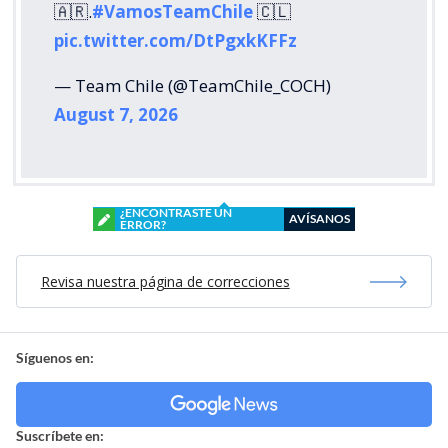
🇦🇷.
#VamosTeamChile
🇨🇱
pic.twitter.com/DtPgxkKFFz
— Team Chile (@TeamChile_COCH)
August 7, 2026
¿ENCONTRASTE UN
AVÍSANOS
ERROR?
Revisa nuestra página de correcciones
Síguenos en:
Suscríbete en: