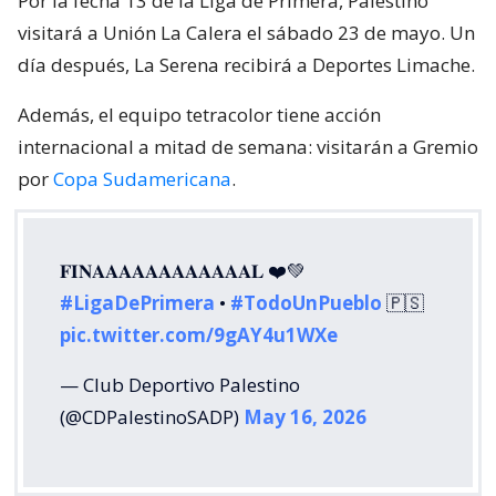
Por la fecha 13 de la Liga de Primera, Palestino
visitará a Unión La Calera el sábado 23 de mayo. Un
día después, La Serena recibirá a Deportes Limache.
Además, el equipo tetracolor tiene acción
internacional a mitad de semana: visitarán a Gremio
por
Copa Sudamericana
.
𝐅𝐈𝐍𝐀𝐀𝐀𝐀𝐀𝐀𝐀𝐀𝐀𝐀𝐀𝐀𝐋 ❤️💚
#LigaDePrimera
•
#TodoUnPueblo
🇵🇸
pic.twitter.com/9gAY4u1WXe
— Club Deportivo Palestino
(@CDPalestinoSADP)
May 16, 2026