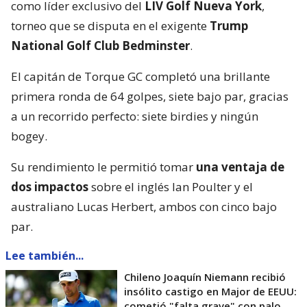
como líder exclusivo del
LIV Golf Nueva York
,
torneo que se disputa en el exigente
Trump
National Golf Club Bedminster
.
El capitán de Torque GC completó una brillante
primera ronda de 64 golpes, siete bajo par, gracias
a un recorrido perfecto: siete birdies y ningún
bogey.
Su rendimiento le permitió tomar
una ventaja de
dos impactos
sobre el inglés Ian Poulter y el
australiano Lucas Herbert, ambos con cinco bajo
par.
Lee también...
Chileno Joaquín Niemann recibió
insólito castigo en Major de EEUU:
cometió "falta grave" con palo