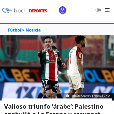
Fútbol >
Noticia
Ernesto Guevara | Agencia UNO
Valioso triunfo ’árabe’: Palestino
apabulló a La Serena y recuperó